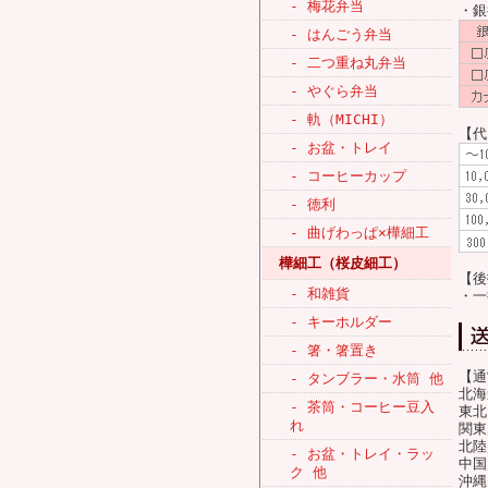
- 梅花弁当
・
- はんごう弁当
- 二つ重ね丸弁当
- やぐら弁当
- 軌（MICHI）
【代
- お盆・トレイ
- コーヒーカップ
- 徳利
- 曲げわっぱ×樺細工
樺細工（桜皮細工）
【後
- 和雑貨
・一
- キーホルダー
- 箸・箸置き
【通
- タンブラー・水筒 他
北海
- 茶筒・コーヒー豆入
東北
れ
関東
北陸
- お盆・トレイ・ラッ
中国
ク 他
沖縄