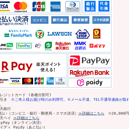
レジットカード (各種分割可)
代引き
※ご本人様お届け時のみ利用可。※メール不達、TEL不通等連絡が取
。
天銀行
払い（コンビニ・銀行・郵便局・スマホ決済）
≫詳細はこちら
※20,00
楽天ペイ
≫詳細はこちら
ayPay（オンライン決済）
イディ Paidy（あと払い）