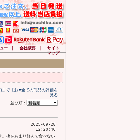
ュー
｜
会社概要
｜
サイト
マップ
下旬まで【お
▼全ての商品の評価を
見る
並び順：
2025-09-28
12:20:46
す。桃をあまり好んで食べない