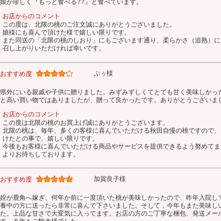
娘が珍しく『もっと食べる??』と食べています。
お店からのコメント
この度は、北限の桃のご注文誠にありがとうございました。
娘様にも喜んで頂けた様で嬉しい限りです。
また同送の「北限の桃のしおり」にもございます通り、柔らかさ（追熟）に
召し上がりいただければ幸いです。
ぷぅ様
おすすめ度
県外にいる親戚や子供に贈りました。みずみずしくてとても甘く美味しかっ
と高い買い物ではありましたが、贈って良かったです。ありがとうございま
お店からのコメント
この度は北限の桃のお買上げ誠にありがとうございます。
北限の桃は、毎年、多くの客様に喜んでいただける秋田自慢の桃ですので、
けたとの事で、嬉しい限りです。
今後もお客様に喜んでいただける商品やサービスを提供できるよう努めてま
よりお待ちしております。
加賀良子様
おすすめ度
姪が鹿角へ嫁ぎ、何年か前に一度頂いた桃が美味しかったので、昨年入院し
養中の方に送ったら非常に喜んで下さいました。そして，今年もまた美味し
た。上品な甘さで大変気に入ってます。お店の方のご丁寧な梱包、発送メー