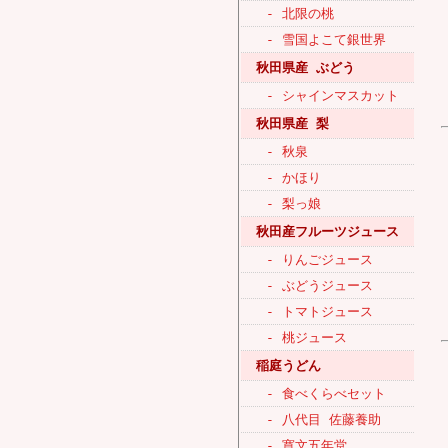
- 北限の桃
- 雪国よこて銀世界
秋田県産 ぶどう
- シャインマスカット
秋田県産 梨
- 秋泉
- かほり
- 梨っ娘
秋田産フルーツジュース
- りんごジュース
- ぶどうジュース
- トマトジュース
- 桃ジュース
稲庭うどん
- 食べくらべセット
- 八代目 佐藤養助
- 寛文五年堂