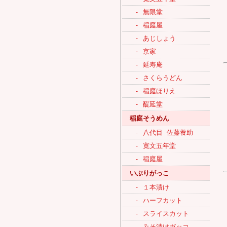
- 無限堂
- 稲庭屋
- あじしょう
- 京家
- 延寿庵
- さくらうどん
- 稲庭ほりえ
- 醍延堂
稲庭そうめん
- 八代目 佐藤養助
- 寛文五年堂
- 稲庭屋
いぶりがっこ
- １本漬け
- ハーフカット
- スライスカット
- みそ漬けガッコ