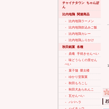
チャイナタウン ちゃんぽ
ん
比内地鶏 関連商品
- 比内地鶏ラーメン
- 比内地鶏炊込みご飯
- 比内地鶏カレー
- 比内地鶏ふりかけ
秋田銘菓 各種
- 鼎庵 手焼きせんべい
- 味どうらくの里せん
べい
- 菓子舗 榮太楼
- ゆかり堂製菓
- 秋田もろこし
- 秋田犬あられんこ
- 瓦せんべい
- ババヘラ
- ハイチュウ