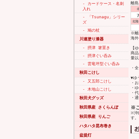
離島
- カードケース・名刺
入れ
- 「Tsunagu」シリー
ズ
- 鳩の杖
※離
海外
川連塗り漆器
- 摂津 箸置き
【ゆ
商品
- 摂津ぐい呑み
量以
- 雲竜坪型ぐい呑み
・全
秋田こけし
▼ゆ
- 又五郎こけし
・お
・ゆ
- 木地山こけし
・代
・通
秋田犬グッズ
※
秋田県産 さくらんぼ
※沖
秋田県産 りんご
す。
ハタハタ昆布巻き
盆提灯