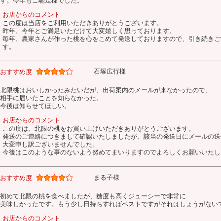
す。今年もご馳走様でした。
お店からのコメント
この度は当店をご利用いただきありがとうございます。
昨年、今年とご満足いただけて大変嬉しく思っております。
毎年、農家さんが作った桃を心をこめて発送しておりますので、引き続きご
す。
石塚広行様
おすすめ度
北限桃はおいしかったみたいだが、出荷案内のメールが来なかったので、
相手に届いたことを知らなかった。
今後は知らせてほしい。
お店からのコメント
この度は、北限の桃をお買い上げいただきありがとうございます。
発送のご連絡につきまして確認いたしましたが、該当の発送日にメールの送
大変申し訳ございませんでした。
今後はこのような事のないよう努めてまいりますのでよろしくお願いいたし
まる子様
おすすめ度
初めて北限の桃を食べましたが、糖度も高くジューシーで非常に
美味しかったです。もう少し日持ちすればベストですがそれはしょうがない
お店からのコメント