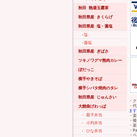
秋田 熱湯玉露茶
秋田県産 きくらげ
秋田県産 塩・藻塩
-塩
-藻塩
秋田県産 ぎばさ
ツキノワグマ熊肉カレー
ぼだっこ
横手やきそば
横手シバタ焼肉のタレ
秋田県産 じゅんさい
・ク
・
大館曲げわっぱ
ます
- 親子弁当
・楽
・後
- 小判弁当
・
・P
- ひな弁当
・ペ