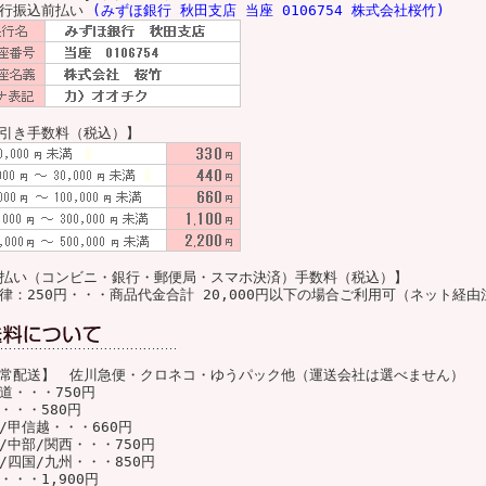
銀行振込前払い
(みずほ銀行 秋田支店 当座 0106754 株式会社桜竹)
引き手数料（税込）】
払い（コンビニ・銀行・郵便局・スマホ決済）手数料（税込）】
律：250円・・・商品代金合計 20,000円以下の場合ご利用可（ネット経
常配送】 佐川急便・クロネコ・ゆうパック他（運送会社は選べません）
道・・・750円
・・・580円
/甲信越・・・660円
/中部/関西・・・750円
/四国/九州・・・850円
・・・1,900円