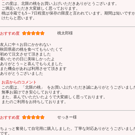
この度は、北限の桃をお買い上げいただきありがとうございます。
ご満足いただき大変嬉しく思っております。
桃は冷蔵でも5～7日程度が保存の限度と言われています。期間は短いです
けたらと思います。
桃太郎様
おすすめ度
友人に中々お目にかかれない
秋田県産の桃を食べてもらいたくて
初めて注文させて頂きました
着いたその日に美味しかったよ
ありがとう～と喜んでもらえました
また機会があれば利用させて頂きます
ありがとうございました
お店からのコメント
この度は、「北限の桃」 をお買い上げいただき誠にありがとうございまし
無事お届けでき安心しております。
また、喜んでいただいたようで大変嬉しく思っております。
またのご利用をお待ちしております。
せっきー様
おすすめ度
ちょっと奮発して自宅用に購入しました。丁寧な対応ありがとうございまし
です。