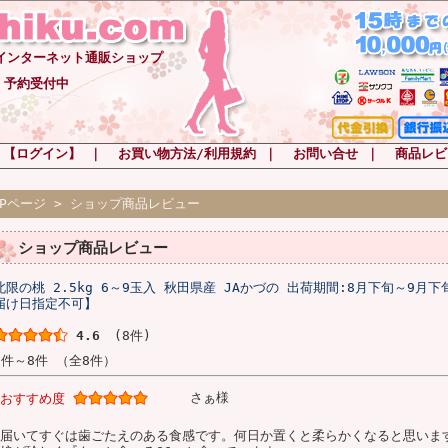
-インターネット通販ショップ
 予約受付中
 【ログイン】
｜
お買い物方法/利用規約
｜
お問い合せ
｜
商品レビ
OPページ
> ショップ商品レビュー
ショップ商品レビュー
北限の桃 2.5kg 6～9玉入 秋田県産 JAかづの 出荷期間:8月下旬～9月
届け日指定不可】
4.6
(8件)
1件～8件 （全8件）
さぁ様
おすすめ度
届いてすぐは歯ごたえのある食感です。何日か置くと柔らかくなると思いま