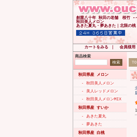
創業八十年 秋田の老舗 桜竹 
秋田美人メロン
あきた夏丸・夢あきた｜北限の桃
カートをみる
｜
会員様用
商品検索
T
秋田県産 メロン
- 秋田美人メロン
- 美人レッドメロン
- 秋田美人メロンMIX
秋田県産 すいか
- あきた夏丸
- 夢あきた
秋田県産 白桃