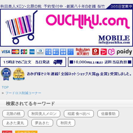
TOP
>
フードロス削減コーナー
検索されてるキーワード
北限の桃
秋田美人メロン
稲庭 食べ比べ
佐藤養助
あきた夏丸
夢あきた
秋田犬