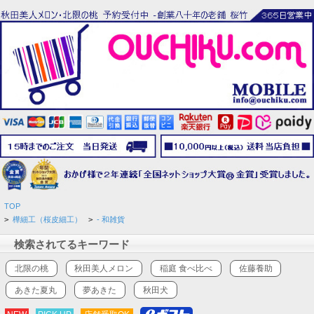
TOP
>
樺細工（桜皮細工）
>
- 和雑貨
検索されてるキーワード
北限の桃
秋田美人メロン
稲庭 食べ比べ
佐藤養助
あきた夏丸
夢あきた
秋田犬