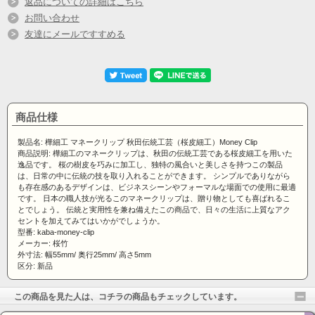
返品についての詳細はこちら
ても喜ばれることでしょう。
お問い合わせ
友達にメールですすめる
伝統と実用性を兼ね備えたこの商品で、日々の生活に上
質なアクセントを加えてみてはいかがでしょうか。
■SIZE：縦2.5×横5.5×厚0.5(cm)
商品仕様
製品名: 樺細工 マネークリップ 秋田伝統工芸（桜皮細工）Money Clip
商品説明: 樺細工のマネークリップは、秋田の伝統工芸である桜皮細工を用いた
逸品です。 桜の樹皮を巧みに加工し、独特の風合いと美しさを持つこの製品
は、日常の中に伝統の技を取り入れることができます。 シンプルでありながら
も存在感のあるデザインは、ビジネスシーンやフォーマルな場面での使用に最適
です。 日本の職人技が光るこのマネークリップは、贈り物としても喜ばれるこ
とでしょう。 伝統と実用性を兼ね備えたこの商品で、日々の生活に上質なアク
セントを加えてみてはいかがでしょうか。
型番: kaba-money-clip
メーカー: 桜竹
外寸法: 幅55mm/ 奥行25mm/ 高さ5mm
区分: 新品
この商品を見た人は、コチラの商品もチェックしています。