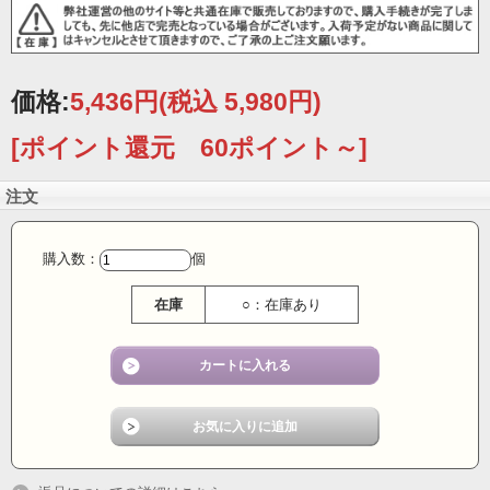
価格:
5,436円
(税込 5,980円)
[ポイント還元 60ポイント～]
注文
樺細工のマネークリップは、秋田の伝統工芸である桜皮
細工を用いた逸品です。
購入数：
個
桜の樹皮を巧みに加工し、独特の風合いと美しさを持つ
在庫
○：在庫あり
この製品は、日常の中に伝統の技を取り入れることがで
きます。
シンプルでありながらも存在感のあるデザインは、ビジ
ネスシーンやフォーマルな場面での使用に最適です。
日本の職人技が光るこのマネークリップは、贈り物とし