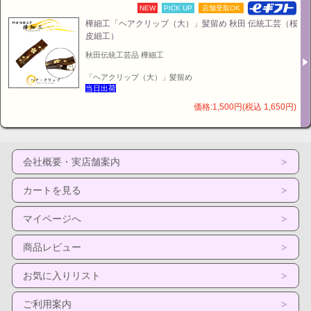
NEW
PICK UP
店舗受取OK
樺細工「ヘアクリップ（大）」髪留め 秋田 伝統工芸（桜
皮細工）
秋田伝統工芸品 樺細工
「ヘアクリップ（大）」髪留め
当日出荷
価格:1,500円(税込 1,650円)
会社概要・実店舗案内
カートを見る
マイページへ
商品レビュー
お気に入りリスト
ご利用案内