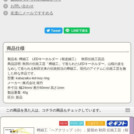
お問い合わせ
友達にメールですすめる
商品仕様
製品名: 樺細工 LEDキーホルダー（桜皮細工） 秋田伝統工芸品
商品説明: 秋田の伝統工芸「樺細工」で造られたLEDキーホルダー。山桜の皮を
なめして造られる秋田古来の伝統技法の樺細工。現代のアイテムに伝統工芸を施
した粋な作品です。
型番: kabazaiku-led-key-ring
メーカー: 株式会社 桜竹
外寸法: 幅24mm/ 奥行60mm/ 高さ1mm
製品重量: 40g
区分: 新品
この商品を見た人は、コチラの商品もチェックしています。
NEW
PICK UP
店舗受取OK
現代のアイテムに伝統工芸を施した粋な作品です。
樺細工「ヘアクリップ（小）」髪留め 秋田 伝統工芸（桜