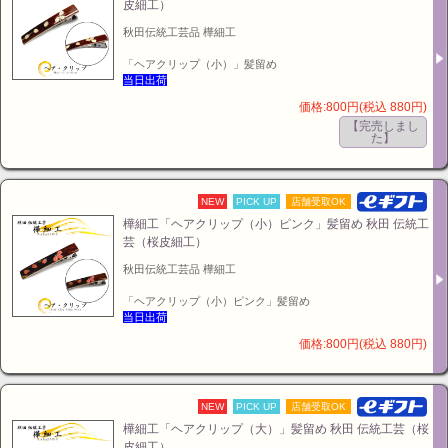
●サイズ：幅2.4×長6×高1 (cm) ※リングは含まず。
皮細工）
●使用電池：ボタン電池 LR41 4個 （動作確認用電池付属）
秋田伝統工芸品 樺細工
「ヘアクリップ（小）」髪留め
当日出荷
価格:800円(税込 880円)
【完売しまし
た】
NEW
PICK UP
店舗受取OK
樺細工「ヘアクリップ（小）ピンク」髪留め 秋田 伝統工
芸（桜皮細工）
秋田伝統工芸品 樺細工
「ヘアクリップ（小）ピンク」髪留め
当日出荷
価格:800円(税込 880円)
NEW
PICK UP
店舗受取OK
樺細工「ヘアクリップ（大）」髪留め 秋田 伝統工芸（桜
皮細工）