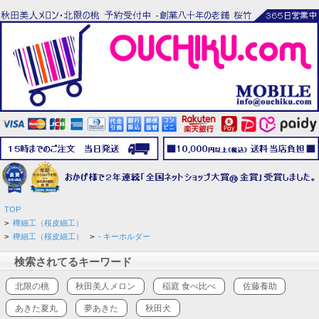
TOP
>
樺細工（桜皮細工）
>
樺細工（桜皮細工）
>
- キーホルダー
検索されてるキーワード
北限の桃
秋田美人メロン
稲庭 食べ比べ
佐藤養助
あきた夏丸
夢あきた
秋田犬