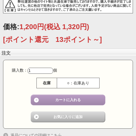
秋田の伝統工芸「樺細工」で造られたLEDキーホルダ
ー。
価格:
1,200円
(税込 1,320円)
[ポイント還元 13ポイント～]
山桜の皮をなめして造られる秋田古来の伝統技法の樺細
工。
注文
スイッチを付けるとLEDが明るく点灯します。（一度ス
イッチを押すと点灯し続けます。もう一度押すとOFFに
なります。）
購入数：
個
在庫
○：在庫あり
返品についての詳細はこちら