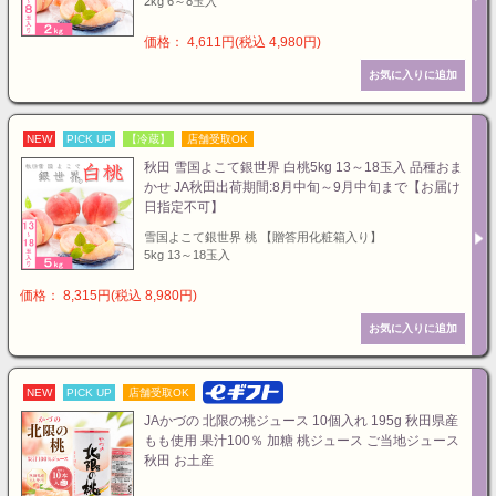
2kg 6～8玉入
価格： 4,611円(税込 4,980円)
NEW
PICK UP
【冷蔵】
店舗受取OK
秋田 雪国よこて銀世界 白桃5kg 13～18玉入 品種おま
かせ JA秋田出荷期間:8月中旬～9月中旬まで【お届け
日指定不可】
雪国よこて銀世界 桃 【贈答用化粧箱入り】
5kg 13～18玉入
価格： 8,315円(税込 8,980円)
NEW
PICK UP
店舗受取OK
JAかづの 北限の桃ジュース 10個入れ 195g 秋田県産
もも使用 果汁100％ 加糖 桃ジュース ご当地ジュース
秋田 お土産