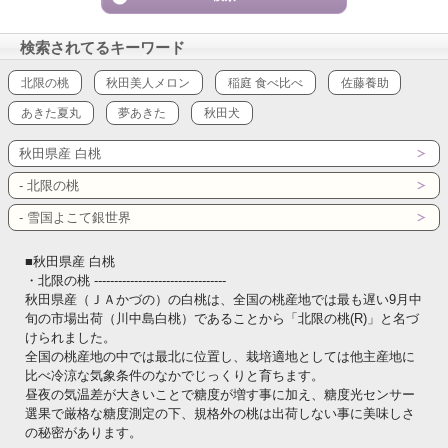
検索されてるキーワード
北限の桃
秋田美人メロン
稲庭 食べ比べ
佐藤養助
あきた夏丸
夢あきた
秋田犬
秋田県産 白桃
- 北限の桃
- 雪国よこて銀世界
■秋田県産 白桃
・北限の桃 ---------------------------------
秋田県産（ＪＡかづの）の白桃は、全国の桃産地では最も遅い9月中
旬の市場出荷（川中島白桃）であることから「北限の桃(R)」と名づ
けられました。
全国の桃産地の中では最北に位置し、栽培適地としては他主産地に
比べ冷涼な気象条件のなかでじっくりと育ちます。
昼夜の気温差が大きいことで糖度が増す事に加え、糖度光センサー
選果で厳格な糖度測定の下、規格外の桃は出荷しない事に美味しさ
の秘密があります。