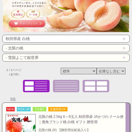
秋田県産 白桃
- 北限の桃
- 雪国よこて銀世界
1 / 1ページ
（全7件）
1位
NEW
PICK UP
【冷蔵】
店舗受取OK
北限の桃 2.5kg 6～9玉入 秋田県産 JAかづの クール便
｜鹿角ブランド桃 白桃 ギフト 贈答用
北限の桃 (R) 【贈答用化粧箱入り】