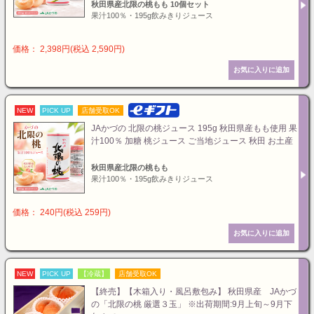
秋田県産北限の桃もも 10個セット
果汁100％・195g飲みきりジュース
価格： 2,398円(税込 2,590円)
NEW
PICK UP
店舗受取OK
JAかづの 北限の桃ジュース 195g 秋田県産もも使用 果
汁100％ 加糖 桃ジュース ご当地ジュース 秋田 お土産
秋田県産北限の桃もも
果汁100％・195g飲みきりジュース
価格： 240円(税込 259円)
NEW
PICK UP
【冷蔵】
店舗受取OK
【終売】【木箱入り・風呂敷包み】 秋田県産 JAかづ
の「北限の桃 厳選３玉」 ※出荷期間:9月上旬～9月下