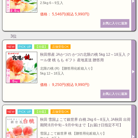
2.5kg 6～9玉入
価格： 5,546円(税込 5,990円)
3位
NEW
PICK UP
【冷蔵】
店舗受取OK
秋田県産 JAかづの かづの北限の桃 5kg 12～18玉入 ク
ール便 桃 もも ギフト 産地直送 贈答用
北限の桃 (R) 【贈答用化粧箱入り】
5kg 12～18玉入
価格： 9,250円(税込 9,990円)
NEW
PICK UP
【冷蔵】
店舗受取OK
秋田 雪国よこて銀世界 白桃 2kg 6～8玉入 JA秋田 出荷
期間:8月中旬～9月中旬まで【お届け日指定不可】
雪国よこて銀世界 桃 【贈答用化粧箱入り】