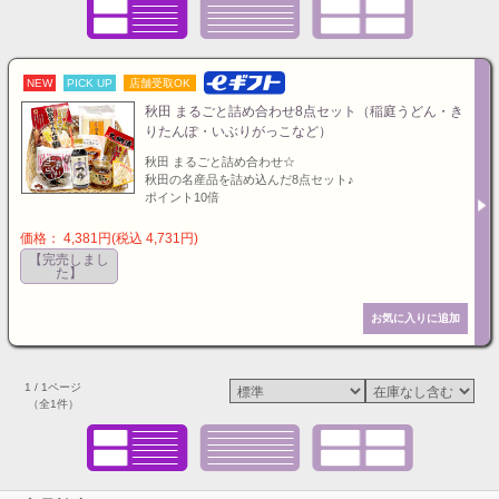
NEW
PICK UP
店舗受取OK
秋田 まるごと詰め合わせ8点セット（稲庭うどん・き
りたんぽ・いぶりがっこなど）
秋田 まるごと詰め合わせ☆
秋田の名産品を詰め込んだ8点セット♪
ポイント10倍
価格： 4,381円(税込 4,731円)
【完売しまし
た】
1 / 1ページ
（全1件）