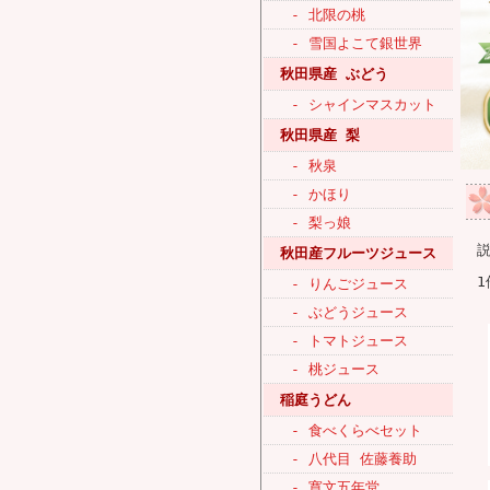
- 北限の桃
- 雪国よこて銀世界
秋田県産 ぶどう
- シャインマスカット
秋田県産 梨
- 秋泉
- かほり
- 梨っ娘
秋田産フルーツジュース
1
- りんごジュース
- ぶどうジュース
- トマトジュース
- 桃ジュース
稲庭うどん
- 食べくらべセット
- 八代目 佐藤養助
- 寛文五年堂