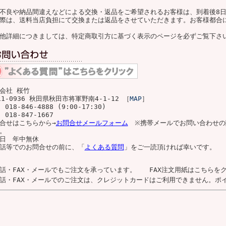
不良や納品間違えなどによる交換・返品をご希望されるお客様は、到着後8
際は、送料当店負担にて交換または返品をさせていただきます。お客様都合
他詳細につきましては、特定商取引方に基づく表示のページを必ずご覧下さ
会社 桜竹
11-0936 秋田県秋田市将軍野南4-1-12 ［
MAP
］
 018-846-4888 (9:00-17:30)
 018-847-1667
合せはこちらから→
お問合せメールフォーム
※携帯メールでお問い合わせの
。
日 年中無休
話等でのお問合せの前に、「
よくある質問
」をご一読頂ければ幸いです。
話・FAX・メールでもご注文を承っています。 FAX注文用紙はこちらをク
話・FAX・メールでのご注文は、クレジットカードはご利用できません。ポ