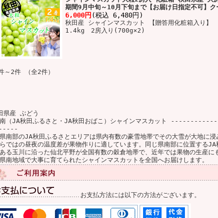
期間9月中旬～10月下旬まで【お届け日指定不可】ク
6,000円
(税込 6,480円)
秋田産 シャインマスカット 【贈答用化粧箱入り】
1.4kg 2房入り(700g×2)
件～2件 （全2件）
田県産 ぶどう
南（JA秋田ふるさと・JA秋田おばこ）シャインマスカット ----------------
-----
県南部のJA秋田ふるさとエリアは県内有数の豪雪地帯でその大雪が大地に浸
らではの昼夜の温度差が果物作りに適しています。同じ県南部に位置するJA
ある玉川に沿った仙北平野が全国有数の穀倉地帯で、近年では果物の生産に
県南地域で大事に育てられたシャインマスカットを全国へお届けします。
お支払方法には以下の方法がございます。