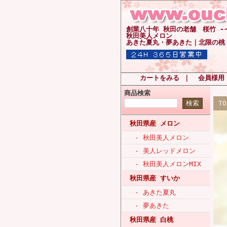
創業八十年 秋田の老舗 桜竹 
秋田美人メロン
あきた夏丸・夢あきた｜北限の桃
カートをみる
｜
会員様用
商品検索
T
秋田県産 メロン
- 秋田美人メロン
- 美人レッドメロン
- 秋田美人メロンMIX
秋田県産 すいか
- あきた夏丸
- 夢あきた
秋田県産 白桃