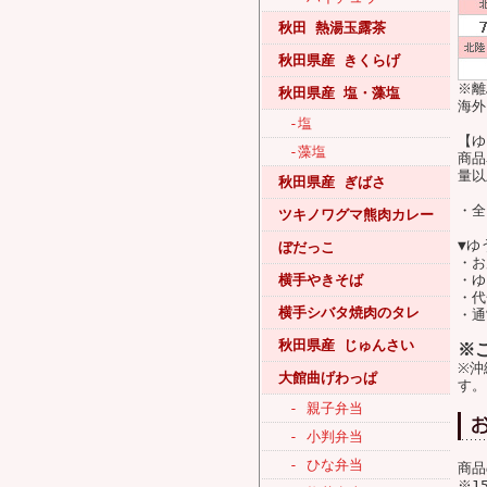
秋田 熱湯玉露茶
秋田県産 きくらげ
※離
秋田県産 塩・藻塩
海外
-塩
【ゆ
-藻塩
商品
量以
秋田県産 ぎばさ
・全
ツキノワグマ熊肉カレー
▼ゆ
ぼだっこ
・お
横手やきそば
・ゆ
・代
横手シバタ焼肉のタレ
・通
秋田県産 じゅんさい
※
※沖
大館曲げわっぱ
す。
- 親子弁当
- 小判弁当
- ひな弁当
商品
※1