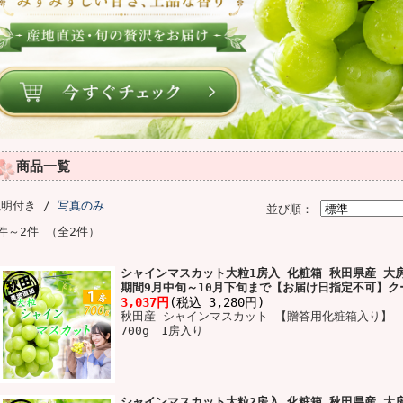
商品一覧
説明付き /
写真のみ
並び順：
件～2件 （全2件）
シャインマスカット大粒1房入 化粧箱 秋田県産 大房
期間9月中旬～10月下旬まで【お届け日指定不可】ク
3,037円
(税込 3,280円)
秋田産 シャインマスカット 【贈答用化粧箱入り】
700g 1房入り
シャインマスカット大粒2房入 化粧箱 秋田県産 大房