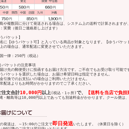
島や複数回に分けて発送される場合は、システム上の送料で計算されますが
：実費（後日ご連絡差し上げます）
うパケット】
名に【ゆうパケット可】と入っている商品が対象となります。【ゆうパケッ
上の場合は、通常配送に変更させていただきます。
国一律：250円（税込）
うパケットの注意事項
届け先の郵便受けに投函するお届け方法です。ご不在でもお受け取り可能で
うパケットを選択した場合は、お届け希望日時は指定できません。
金引換でのお支払いの場合はご利用いただけません。
常配送よりもお時間がかかりますのでご了承ください。
ご注文合計
10,000円
以上
で、
【送料を当店で負担
(税込・1ヶ所)
縄・離島等は10,000円以上であっても別途料金がかかります。クール便は、
即日発送
の発送は、～15:00のご注文で
いたします。（休業日を除く）
5:00以降のご注文は翌日扱いとなります。