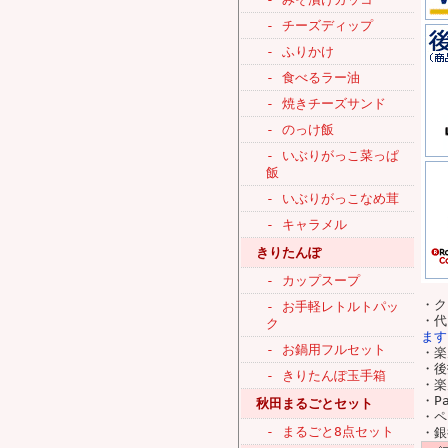
- チーズディップ
- ふりかけ
- 食べるラー油
- 焼きチーズサンド
- のっけ飯
- いぶりがっこ菜っぱ
飯
- いぶりがっこなめ茸
- キャラメル
きりたんぽ
- カップスープ
・ク
- お手軽レトルトパッ
・
ク
ます
- お鍋用フルセット
・楽
・後
- きりたんぽ玉手箱
・
・P
秋田まるごとセット
・ペ
- まるごと8点セット
・