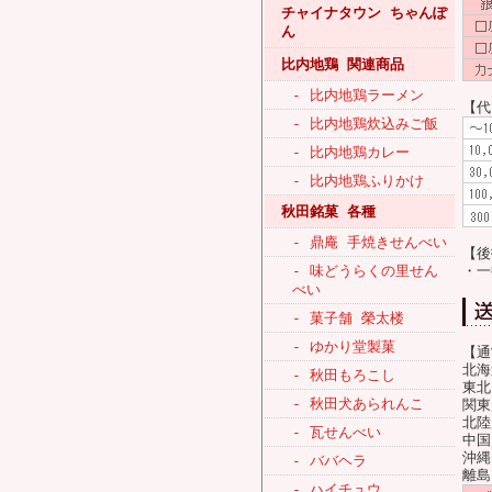
チャイナタウン ちゃんぽ
ん
比内地鶏 関連商品
- 比内地鶏ラーメン
【代
- 比内地鶏炊込みご飯
- 比内地鶏カレー
- 比内地鶏ふりかけ
秋田銘菓 各種
- 鼎庵 手焼きせんべい
【後
- 味どうらくの里せん
・一
べい
- 菓子舗 榮太楼
- ゆかり堂製菓
【通
北海
- 秋田もろこし
東北
- 秋田犬あられんこ
関東
北陸
- 瓦せんべい
中国
沖縄
- ババヘラ
離島
- ハイチュウ