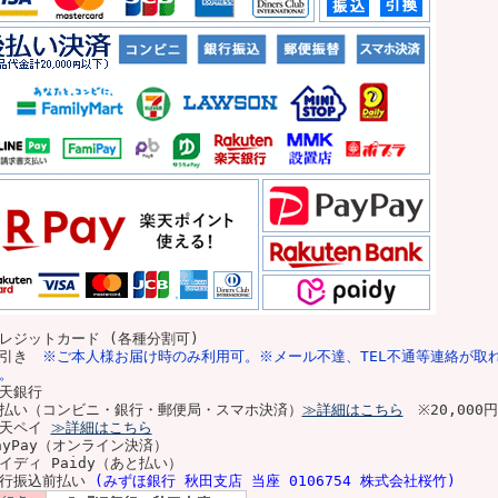
レジットカード (各種分割可)
代引き
※ご本人様お届け時のみ利用可。※メール不達、TEL不通等連絡が取
。
天銀行
払い（コンビニ・銀行・郵便局・スマホ決済）
≫詳細はこちら
※20,00
楽天ペイ
≫詳細はこちら
ayPay（オンライン決済）
イディ Paidy（あと払い）
銀行振込前払い
(みずほ銀行 秋田支店 当座 0106754 株式会社桜竹)