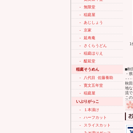
- 無限堂
- 稲庭屋
- あじしょう
- 京家
- 延寿庵
1
- さくらうどん
- 稲庭ほりえ
- 醍延堂
■秋
稲庭そうめん
・県
- 八代目 佐藤養助
---
秋田
- 寛文五年堂
地な
流で
- 稲庭屋
この
いぶりがっこ
- １本漬け
- ハーフカット
- スライスカット
- みそ漬けガッコ