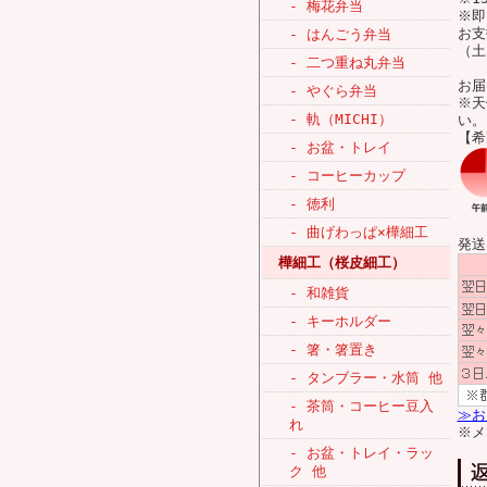
- 梅花弁当
※即
お支
- はんごう弁当
（土
- 二つ重ね丸弁当
お届
- やぐら弁当
※天
- 軌（MICHI）
い。
【希
- お盆・トレイ
- コーヒーカップ
- 徳利
- 曲げわっぱ×樺細工
発送
樺細工（桜皮細工）
- 和雑貨
- キーホルダー
- 箸・箸置き
- タンブラー・水筒 他
- 茶筒・コーヒー豆入
≫お
れ
※メ
- お盆・トレイ・ラッ
ク 他