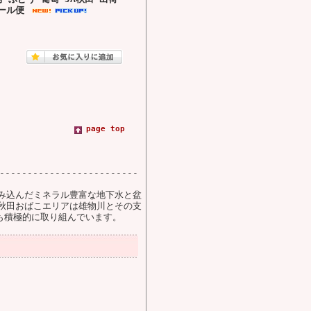
ール便
page top
---------------------
み込んだミネラル豊富な地下水と盆
秋田おばこエリアは雄物川とその支
も積極的に取り組んでいます。