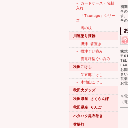
- カードケース・名刺
初期
入れ
その
- 「Tsunagu」シリー
す。
ズ
その
- 鳩の杖
川連塗り漆器
- 摂津 箸置き
- 摂津ぐい呑み
株式
〒0
- 雲竜坪型ぐい呑み
TEL
FAX
秋田こけし
お問
さい
- 又五郎こけし
営業
- 木地山こけし
お電
秋田犬グッズ
※電
秋田県産 さくらんぼ
（電
秋田県産 りんご
ハタハタ昆布巻き
盆提灯