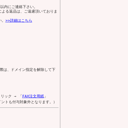
日以内にご連絡下さい。
による返品は、ご遠慮頂いておりま
い。
>>詳細はこちら
際は、ドメイン指定を解除して下
リック → 「
FAX注文用紙
」
イントも付与対象外となります。）