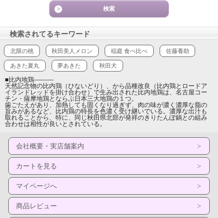
検索されてるキーワード
北限の桃
秋田美人メロン
稲庭 食べ比べ
佐藤養助
あきた夏丸
夢あきた
秋田犬
■比内地鶏----------
天然記念物の比内鶏（ひないどり）、から品種改良（比内鶏とロードア
イランドレッドを掛け合わせ）で生み出された比内地鶏は、名古屋コー
チン・薩摩地鶏とならぶ日本三大地鶏の１つ。
歯ごたえがあり、加熱しても固くなり過ぎず、肉の味が濃く濃厚な脂の
旨みがあるなど、比内鶏の特長を色濃く受け継いでいる。濃厚な出汁も
取れることから、特に、同じ秋田県北部が発祥のきりたんぽ鍋との組み
合わせは相性が良いとされている。
会社概要・実店舗案内
カートを見る
マイページへ
商品レビュー