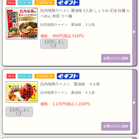
NEW
PICK UP
店舗受取OK
比内地鶏ラーメン 醤油味 2人前 しょうゆ 正油 拉麺 ら
ーめん 秋田 ラー麺
比内地鶏ラーメン 醤油味 ２人前
価格： 480円(税込 518円)
【完売しまし
た】
NEW
PICK UP
店舗受取OK
比内地鶏ラーメン 醤油味 ４人前
比内地鶏ラーメン 醤油味 ４人前
価格： 1,135円(税込 1,226円)
【完売しまし
た】