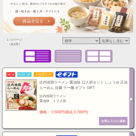
1 / 1ページ
（全4件）
NEW
PICK UP
店舗受取OK
比内地鶏ラーメン 醤油味 12人前セット しょうゆ 正油
らーめん 拉麺 ラー麺 ギフト GIFT
比内地鶏ラーメン
醤油味 １２人前
価格： 3,500円(税込 3,780円)