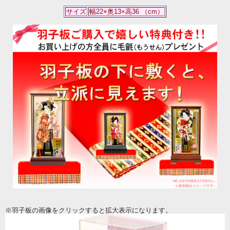
サイズ
幅22×奥13×高36 （cm）
久月の羽子板が、ネット限定のご奉仕価格！！
※羽子板の画像をクリックすると拡大表示になります。
久月の羽子板 「アクリルケース飾り」です。フチのない