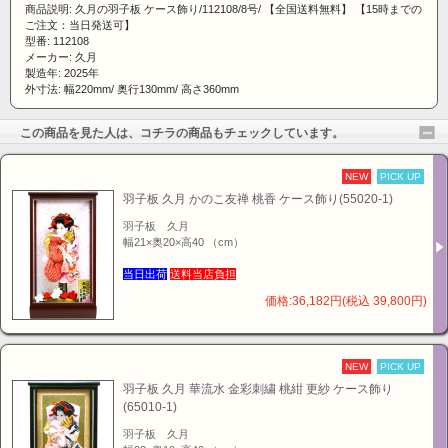
商品説明: 久月の羽子板 ケース飾り/112108/8号/ 【全国送料無料】 【15時までの
ご注文：当日発送可】
型番: 112108
メーカー: 久月
製造年: 2025年
外寸法: 幅220mm/ 奥行130mm/ 高さ360mm
この商品を見た人は、コチラの商品もチェックしています。
NEW
PICK UP
羽子板 久月 かのこ友禅 桃香 ケース飾り(55020-1)
羽子板 久月
幅21×奥20×高40 （cm）
当日出荷
送料当店負担
価格:36,182円(税込 39,800円)
NEW
PICK UP
羽子板 久月 華流水 金彩刺繍 桃紺 更紗 ケース飾り
(65010-1)
羽子板 久月