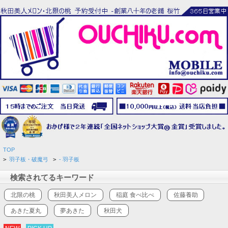
TOP
>
羽子板・破魔弓
>
- 羽子板
検索されてるキーワード
北限の桃
秋田美人メロン
稲庭 食べ比べ
佐藤養助
あきた夏丸
夢あきた
秋田犬