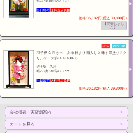
幅22×奥19×高40 （cm）
当日出荷
送料当店負担
価格:36,182円(税込 39,800円)
【完売しまし
た】
NEW
PICK UP
羽子板 久月 かのこ友禅 桃まり 額入り立掛け 溜塗りアク
リルケース飾り(41430-1)
羽子板 久月
幅22×奥23×高43 （cm）
当日出荷
送料当店負担
価格:36,182円(税込 39,800円)
会社概要・実店舗案内
カートを見る