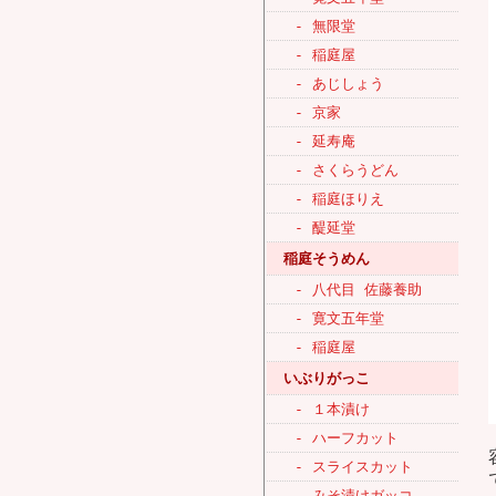
- 無限堂
- 稲庭屋
- あじしょう
- 京家
- 延寿庵
- さくらうどん
- 稲庭ほりえ
- 醍延堂
稲庭そうめん
- 八代目 佐藤養助
- 寛文五年堂
- 稲庭屋
いぶりがっこ
- １本漬け
- ハーフカット
- スライスカット
- みそ漬けガッコ