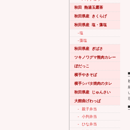
秋田 熱湯玉露茶
秋田県産 きくらげ
秋田県産 塩・藻塩
-塩
-藻塩
秋田県産 ぎばさ
ツキノワグマ熊肉カレー
ぼだっこ
横手やきそば
横手シバタ焼肉のタレ
秋田県産 じゅんさい
大館曲げわっぱ
- 親子弁当
- 小判弁当
- ひな弁当