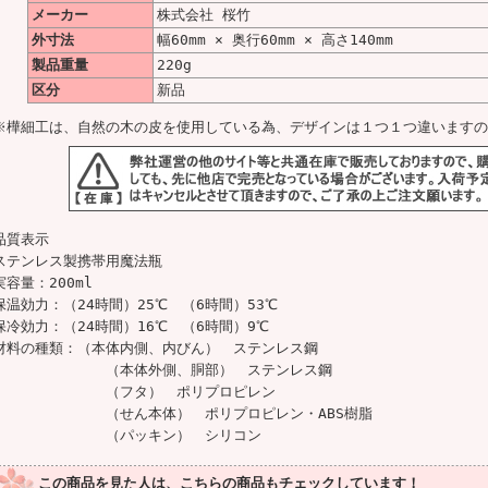
メーカー
株式会社 桜竹
外寸法
幅60mm × 奥行60mm × 高さ140mm
製品重量
220g
区分
新品
※樺細工は、自然の木の皮を使用している為、デザインは１つ１つ違いますの
品質表示
ステンレス製携帯用魔法瓶
実容量：200ml
保温効力：（24時間）25℃ （6時間）53℃
保冷効力：（24時間）16℃ （6時間）9℃
材料の種類：（本体内側、内びん） ステンレス鋼
（本体外側、胴部） ステンレス鋼
（フタ） ポリプロピレン
（せん本体） ポリプロピレン・ABS樹脂
（パッキン） シリコン
この商品を見た人は、こちらの商品もチェックしています！