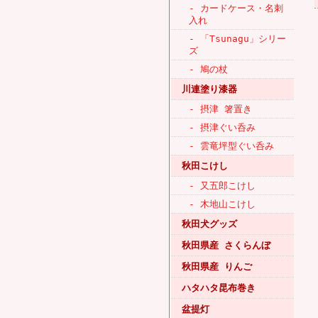
- カードケース・名刺
入れ
- 「Tsunagu」シリー
ズ
- 鳩の杖
川連塗り漆器
- 摂津 箸置き
- 摂津ぐい呑み
- 雲竜坪型ぐい呑み
秋田こけし
- 又五郎こけし
- 木地山こけし
秋田犬グッズ
秋田県産 さくらんぼ
秋田県産 りんご
ハタハタ昆布巻き
盆提灯