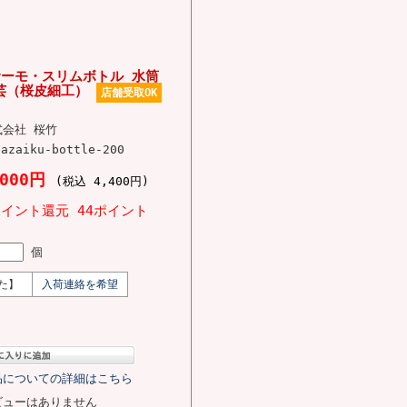
サーモ・スリムボトル 水筒
工芸（桜皮細工）
店舗受取OK
式会社 桜竹
bazaiku-bottle-200
,000円
(税込 4,400円)
ポイント還元 44ポイント
]
個
た】
入荷連絡を希望
品についての詳細はこちら
ビューはありません