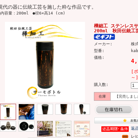
現代の器に伝統工芸を施した粋な作品です。
●内容量：200ml ●径6×高14 (cm)
樺細工 ステンレス
200ml 秋田伝統
メーカー:
株
型番:
ka
価格:
4
[
～
購入数:
在庫
【完売しまし
返
レ