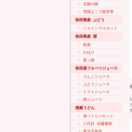
- 北限の桃
- 雪国よこて銀世界
秋田県産 ぶどう
- シャインマスカット
秋田県産 梨
- 秋泉
- かほり
- 梨っ娘
秋田産フルーツジュース
- りんごジュース
- ぶどうジュース
- トマトジュース
- 桃ジュース
稲庭うどん
- 食べくらべセット
- 八代目 佐藤養助
- 寛文五年堂