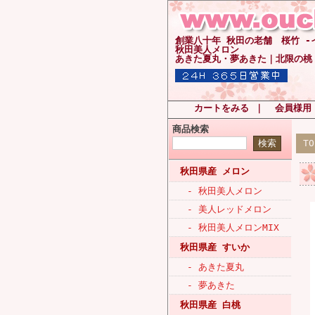
創業八十年 秋田の老舗 桜竹 
秋田美人メロン
あきた夏丸・夢あきた｜北限の桃
カートをみる
｜
会員様用
商品検索
T
秋田県産 メロン
- 秋田美人メロン
- 美人レッドメロン
- 秋田美人メロンMIX
秋田県産 すいか
- あきた夏丸
- 夢あきた
秋田県産 白桃