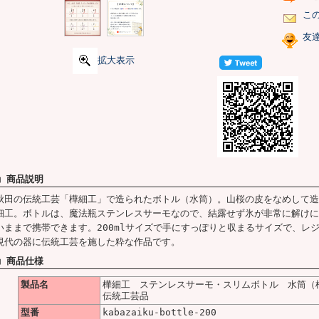
こ
友
拡大表示
■ 商品説明
秋田の伝統工芸「樺細工」で造られたボトル（水筒）。山桜の皮をなめして造
細工。ボトルは、魔法瓶ステンレスサーモなので、結露せず氷が非常に解けに
いままで携帯できます。200mlサイズで手にすっぽりと収まるサイズで、レ
現代の器に伝統工芸を施した粋な作品です。
■ 商品仕様
製品名
樺細工 ステンレスサーモ・スリムボトル 水筒（桜
伝統工芸品
型番
kabazaiku-bottle-200