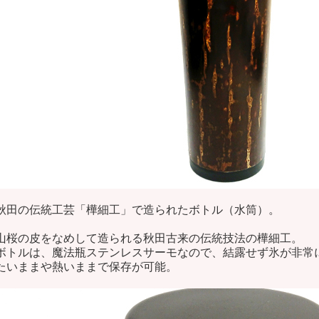
秋田の伝統工芸「樺細工」で造られたボトル（水筒）。
山桜の皮をなめして造られる秋田古来の伝統技法の樺細工。
ボトルは、魔法瓶ステンレスサーモなので、結露せず氷が非常
たいままや熱いままで保存が可能。