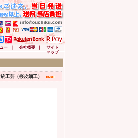
ュー
｜
会社概要
｜
サイト
マップ
田伝統工芸（桜皮細工）