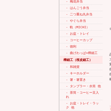
- 梅花弁当
- はんごう弁当
- 二つ重ね丸弁当
- やぐら弁当
- 軌（MICHI）
- お盆・トレイ
- コーヒーカップ
- 徳利
- 曲げわっぱ×樺細工
樺細工（桜皮細工）
- 和雑貨
- キーホルダー
- 箸・箸置き
- タンブラー・水筒 他
- 茶筒・コーヒー豆入
れ
- お盆・トレイ・ラッ
ク 他