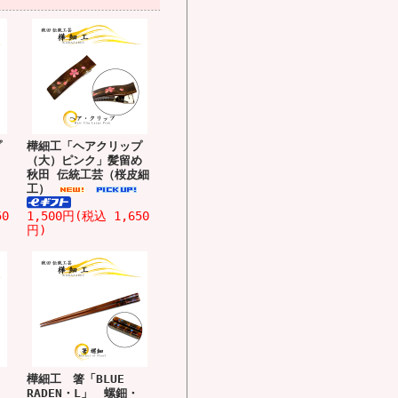
プ
樺細工「ヘアクリップ
（大）ピンク」髪留め
）
秋田 伝統工芸（桜皮細
工）
50
1,500円(税込 1,650
円)
樺細工 箸「BLUE
RADEN・L」 螺鈿・