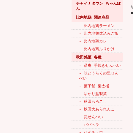
チャイナタウン ちゃんぽ
ん
比内地鶏 関連商品
- 比内地鶏ラーメン
- 比内地鶏炊込みご飯
- 比内地鶏カレー
- 比内地鶏ふりかけ
秋田銘菓 各種
- 鼎庵 手焼きせんべい
- 味どうらくの里せん
べい
- 菓子舗 榮太楼
- ゆかり堂製菓
- 秋田もろこし
- 秋田犬あられんこ
- 瓦せんべい
- ババヘラ
- ハイチュウ