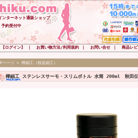
-インターネット通販ショップ
 予約受付中
 【ログイン】
｜
お買い物方法/利用規約
｜
お問い合せ
｜
商品レビ
OPページ
>
樺細工（桜皮細工）
樺細工 ステンレスサーモ・スリムボトル 水筒 200ml 秋