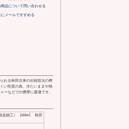
の商品について問い合わせる
達にメールですすめる
られる秋田古来の伝統技法の樺
くい性質の為、冷たいままや熱
ジャーなどでの携帯に最適です。
皮細工） 200ml 秋田