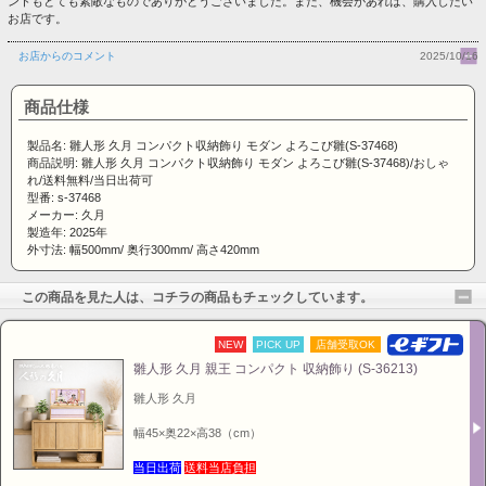
ントもとても素敵なものでありがとうございました。また、機会があれば、購入したい
お店です。
お顔も久月らしいしっかりとした上質な造りで、雛人形
のTOPブランド「久月のおひな様」はどこに出しても、
お店からのコメント
2025/10/16
誰が見ても立派な印象です。
商品仕様
●名匠：梛葉作 本頭使用
●吊るし飾り付き
製品名: 雛人形 久月 コンパクト収納飾り モダン よろこび雛(S-37468)
●魚袋付き
※当店の「久月」のお内裏様には、全て魚袋が付いて
商品説明: 雛人形 久月 コンパクト収納飾り モダン よろこび雛(S-37468)/おしゃ
れ/送料無料/当日出荷可
います。詳しくはこちら≫
「久月の魚袋について」
型番: s-37468
メーカー: 久月
製造年: 2025年
外寸法: 幅500mm/ 奥行300mm/ 高さ420mm
この商品を見た人は、コチラの商品もチェックしています。
NEW
PICK UP
店舗受取OK
雛人形 久月 親王 コンパクト 収納飾り (S-36213)
雛人形 久月
幅45×奥22×高38（cm）
当日出荷
送料当店負担