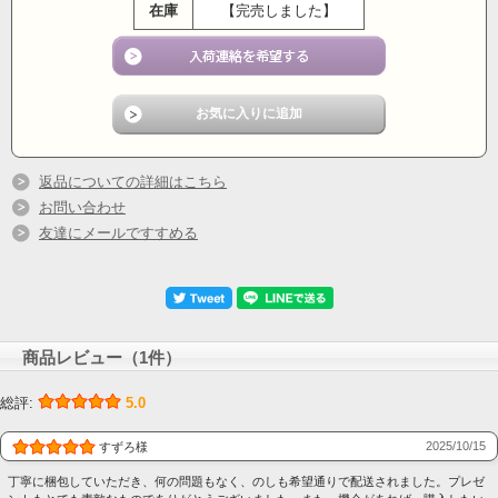
在庫
【完売しました】
返品についての詳細はこちら
お問い合わせ
友達にメールですすめる
久月の雛人形が、ネット限定 ご奉仕価格！！
商品レビュー（1件）
久月作の雛人形 親王コンパクト収納飾りです。
シルバーのライン入りの収納箱とセラミック調の御屏風
総評:
5.0
が現代風の作品です。御道具もそれに合わせたモダンな
2025/10/15
お飾りを使用しています。お着物もシックな柄を採用し
すずろ様
ています。
丁寧に梱包していただき、何の問題もなく、のしも希望通りで配送されました。プレゼ