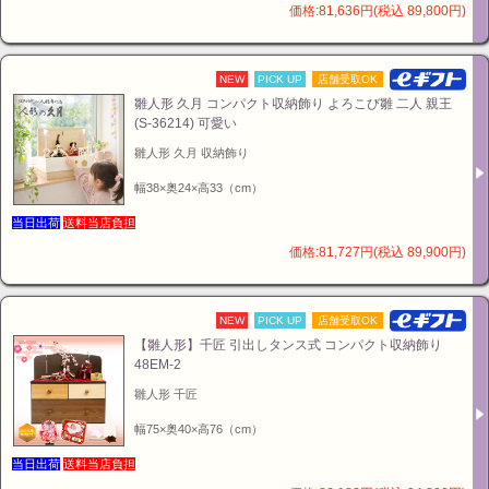
価格:81,636円(税込 89,800円)
NEW
PICK UP
店舗受取OK
雛人形 久月 コンパクト収納飾り よろこび雛 二人 親王
(S-36214) 可愛い
雛人形 久月 収納飾り
幅38×奥24×高33（cm）
当日出荷
送料当店負担
価格:81,727円(税込 89,900円)
NEW
PICK UP
店舗受取OK
【雛人形】千匠 引出しタンス式 コンパクト収納飾り
48EM-2
雛人形 千匠
幅75×奥40×高76（cm）
当日出荷
送料当店負担