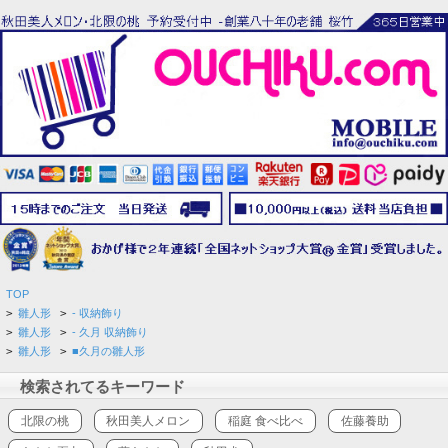
TOP
>
雛人形
>
- 収納飾り
>
雛人形
>
- 久月 収納飾り
>
雛人形
>
■久月の雛人形
検索されてるキーワード
北限の桃
秋田美人メロン
稲庭 食べ比べ
佐藤養助