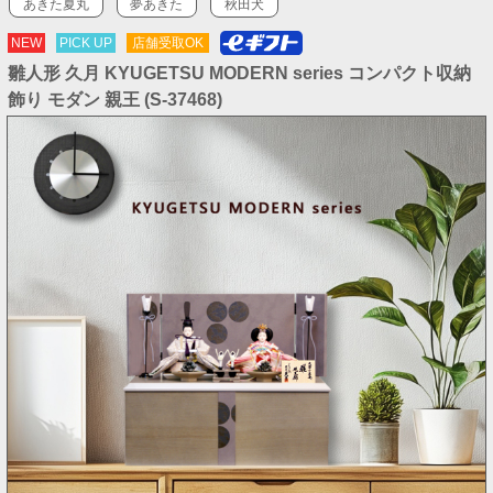
あきた夏丸
夢あきた
秋田犬
NEW
PICK UP
店舗受取OK
雛人形 久月 KYUGETSU MODERN series コンパクト収納
飾り モダン 親王 (S-37468)