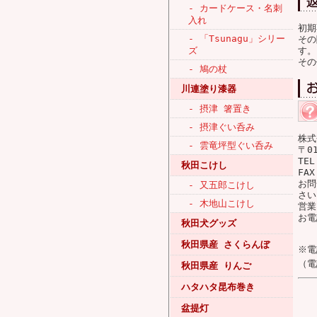
- カードケース・名刺
入れ
初期
- 「Tsunagu」シリー
その
ズ
す。
その
- 鳩の杖
川連塗り漆器
- 摂津 箸置き
- 摂津ぐい呑み
株式
- 雲竜坪型ぐい呑み
〒0
TEL
秋田こけし
FAX
お問
- 又五郎こけし
さい
- 木地山こけし
営業
お電
秋田犬グッズ
秋田県産 さくらんぼ
※電
（電
秋田県産 りんご
ハタハタ昆布巻き
盆提灯