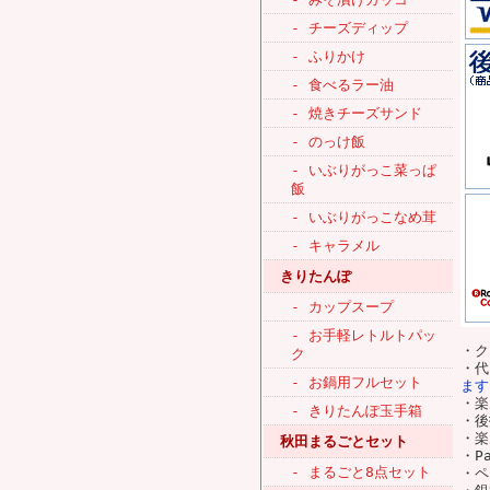
- チーズディップ
- ふりかけ
- 食べるラー油
- 焼きチーズサンド
- のっけ飯
- いぶりがっこ菜っぱ
飯
- いぶりがっこなめ茸
- キャラメル
きりたんぽ
- カップスープ
- お手軽レトルトパッ
・ク
ク
・
- お鍋用フルセット
ます
・楽
- きりたんぽ玉手箱
・後
・
秋田まるごとセット
・P
- まるごと8点セット
・ペ