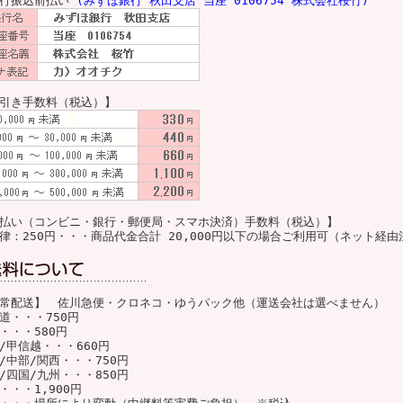
銀行振込前払い
(みずほ銀行 秋田支店 当座 0106754 株式会社桜竹)
引き手数料（税込）】
払い（コンビニ・銀行・郵便局・スマホ決済）手数料（税込）】
律：250円・・・商品代金合計 20,000円以下の場合ご利用可（ネット経
常配送】 佐川急便・クロネコ・ゆうパック他（運送会社は選べません）
道・・・750円
・・・580円
/甲信越・・・660円
/中部/関西・・・750円
/四国/九州・・・850円
・・・1,900円