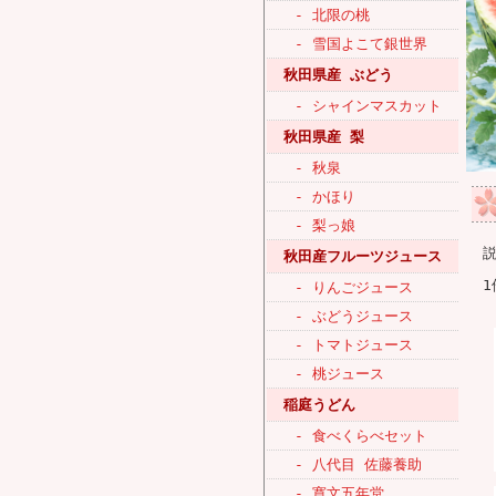
- 北限の桃
- 雪国よこて銀世界
秋田県産 ぶどう
- シャインマスカット
秋田県産 梨
- 秋泉
- かほり
- 梨っ娘
秋田産フルーツジュース
1
- りんごジュース
- ぶどうジュース
- トマトジュース
- 桃ジュース
稲庭うどん
- 食べくらべセット
- 八代目 佐藤養助
- 寛文五年堂