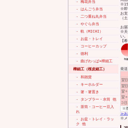
- 梅花弁当
※1
※即
- はんごう弁当
お支
- 二つ重ね丸弁当
（土
- やぐら弁当
お届
- 軌（MICHI）
※天
い。
- お盆・トレイ
【希
- コーヒーカップ
- 徳利
- 曲げわっぱ×樺細工
発送
樺細工（桜皮細工）
- 和雑貨
- キーホルダー
- 箸・箸置き
- タンブラー・水筒 他
- 茶筒・コーヒー豆入
れ
≫お
※メ
- お盆・トレイ・ラッ
ク 他