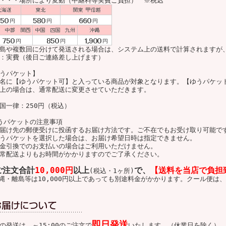
・・・場所により変動（中継料等実費ご負担） ※税込
島や複数回に分けて発送される場合は、システム上の送料で計算されますが
：実費（後日ご連絡差し上げます）
うパケット】
名に【ゆうパケット可】と入っている商品が対象となります。【ゆうパケッ
上の場合は、通常配送に変更させていただきます。
国一律：250円（税込）
うパケットの注意事項
届け先の郵便受けに投函するお届け方法です。ご不在でもお受け取り可能で
うパケットを選択した場合は、お届け希望日時は指定できません。
金引換でのお支払いの場合はご利用いただけません。
常配送よりもお時間がかかりますのでご了承ください。
ご注文合計
10,000円
以上
で、
【送料を当店で負担
(税込・1ヶ所)
縄・離島等は10,000円以上であっても別途料金がかかります。クール便は、
即日発送
の発送は、～15:00のご注文で
いたします。（休業日を除く）