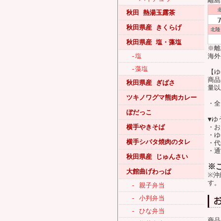
離島
秋田 熱湯玉露茶
秋田県産 きくらげ
秋田県産 塩・藻塩
※離
-塩
海外
-藻塩
【ゆ
商品
秋田県産 ぎばさ
量以
ツキノワグマ熊肉カレー
・全
ぼだっこ
▼ゆ
横手やきそば
・お
・ゆ
横手シバタ焼肉のタレ
・代
・通
秋田県産 じゅんさい
※
大館曲げわっぱ
※沖
す。
- 親子弁当
- 小判弁当
- ひな弁当
商品