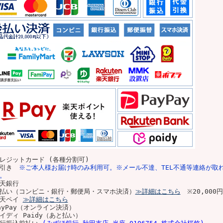
レジットカード (各種分割可)
代引き
※ご本人様お届け時のみ利用可。※メール不達、TEL不通等連絡が取
。
天銀行
払い（コンビニ・銀行・郵便局・スマホ決済）
≫詳細はこちら
※20,00
楽天ペイ
≫詳細はこちら
ayPay（オンライン決済）
イディ Paidy（あと払い）