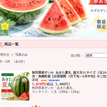
商品一覧
説明付き /
写真のみ
並び順：
件～2件 （全2件）
秋田県産すいか あきた夏丸 超大玉5Lサイズ 1玉10-
市・美郷町産【出荷期間 7月下旬～8月中旬】※ご注
不可
5,074円
(税込 5,480円)
秋田県産すいか「あきた夏丸」
５Ｌサイズ：１玉（10kg～12kg）