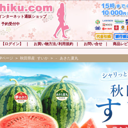
-インターネット通販ショップ
 予約受付中
 【ログイン】
｜
お買い物方法/利用規約
｜
お問い合せ
｜
商品レビ
OPページ
>
秋田県産 すいか
> - あきた夏丸