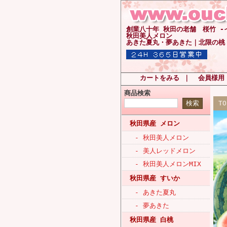
創業八十年 秋田の老舗 桜竹 
秋田美人メロン
あきた夏丸・夢あきた｜北限の桃
カートをみる
｜
会員様用
商品検索
T
秋田県産 メロン
- 秋田美人メロン
- 美人レッドメロン
- 秋田美人メロンMIX
秋田県産 すいか
- あきた夏丸
- 夢あきた
秋田県産 白桃