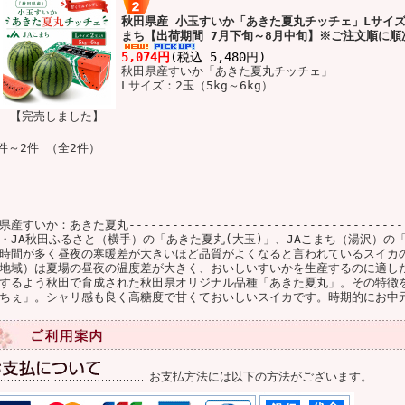
秋田県産 小玉すいか「あきた夏丸チッチェ」Lサイズ 2
まち【出荷期間 7月下旬～8月中旬】※ご注文順に順
5,074円
(税込 5,480円)
秋田県産すいか「あきた夏丸チッチェ」
Lサイズ：2玉（5kg～6kg）
【完売しました】
件～2件 （全2件）
産すいか：あきた夏丸----------------------------------------
・JA秋田ふるさと（横手）の「あきた夏丸(大玉)」、JAこまち（湯沢）の
時間が多く昼夜の寒暖差が大きいほど品質がよくなると言われているスイカ
地域）は夏場の昼夜の温度差が大きく、おいしいすいかを生産するのに適し
するよう秋田で育成された秋田県オリジナル品種「あきた夏丸」。その特徴
ちぇ」。シャリ感も良く高糖度で甘くておいしいスイカです。時期的にお中
お支払方法には以下の方法がございます。