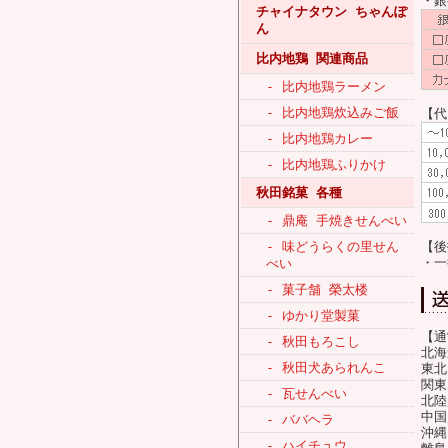
・
チャイナタウン ちゃんぽ
ん
比内地鶏 関連商品
- 比内地鶏ラーメン
- 比内地鶏炊込みご飯
【代
- 比内地鶏カレー
- 比内地鶏ふりかけ
秋田銘菓 各種
- 鼎庵 手焼きせんべい
- 味どうらくの里せん
【後
・一
べい
- 菓子舗 榮太楼
- ゆかり堂製菓
【通
- 秋田もろこし
北海
- 秋田犬あられんこ
東北
関東
- 瓦せんべい
北陸
中国
- ババヘラ
沖縄
- ハイチュウ