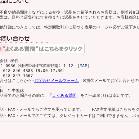
不良や納品間違えなどによる交換・返品をご希望されるお客様は、到着後8
際は、送料当店負担にて交換または返品をさせていただきます。お客様都合
他詳細につきましては、特定商取引方に基づく表示のページを必ずご覧下さ
会社 桜竹
11-0936 秋田県秋田市将軍野南4-1-12 ［
MAP
］
 018-846-4888 (9:00-17:30)
 018-847-1667
合せはこちらから→
お問合せメールフォーム
※携帯メールでお問い合わせの
。
日 年中無休
話等でのお問合せの前に、「
よくある質問
」をご一読頂ければ幸いです。
話・FAX・メールでもご注文を承っています。 FAX注文用紙はこちらをク
話・FAX・メールでのご注文は、クレジットカードはご利用できません。ポ