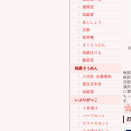
- 無限堂
- 稲庭屋
- あじしょう
- 京家
- 延寿庵
- さくらうどん
1
- 稲庭ほりえ
- 醍延堂
稲庭そうめん
秋田県
- 八代目 佐藤養助
秋田
日照
- 寛文五年堂
湯沢
に適
- 稲庭屋
ちっ
いぶりがっこ
す。
- １本漬け
- ハーフカット
- スライスカット
- みそ漬けガッコ