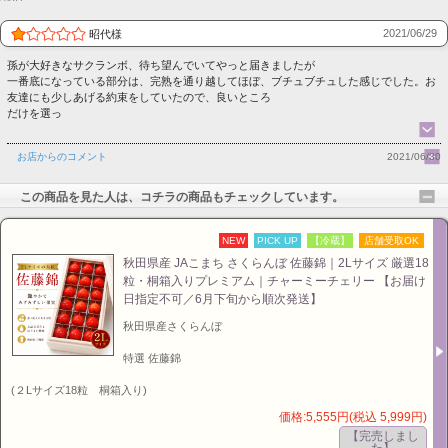
2021/06/29
昭代様
孫が大好きなサクランボ、待ち望んでいてやっと届きましたが
一番底になっている部分は、完熟を通り越してほぼ、ブチュブチュした感じでした。お
友達にも少しあげる約束をしていたので、良いところ
だけを選っ
お店からのコメント
2021/06/30
この商品を見た人は、コチラの商品もチェックしています。
NEW
PICK UP
【冷蔵】
店舗受取OK
秋田県産 JAこまち さくらんぼ 佐藤錦｜2Lサイズ 厳選18
粒・桐箱入りプレミアム｜チャーミーチェリー 【お届け
日指定不可／6月下旬から順次発送】
秋田県産さくらんぼ
特選 佐藤錦
(２Lサイズ18粒 桐箱入り)
価格:5,555円(税込 5,999円)
【完売しまし