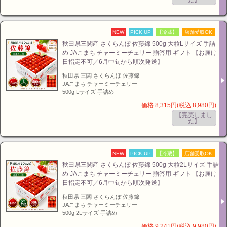
た】
NEW
PICK UP
【冷蔵】
店舗受取OK
秋田県三関産 さくらんぼ 佐藤錦 500g 大粒Lサイズ 手詰
め JAこまち チャーミーチェリー 贈答用 ギフト 【お届け
日指定不可／6月中旬から順次発送】
秋田県 三関 さくらんぼ 佐藤錦
JAこまち チャーミーチェリー
500g Lサイズ 手詰め
価格:8,315円(税込 8,980円)
【完売しまし
た】
NEW
PICK UP
【冷蔵】
店舗受取OK
秋田県三関産 さくらんぼ 佐藤錦 500g 大粒2Lサイズ 手詰
め JAこまち チャーミーチェリー 贈答用 ギフト 【お届け
日指定不可／6月中旬から順次発送】
秋田県 三関 さくらんぼ 佐藤錦
JAこまち チャーミーチェリー
500g 2Lサイズ 手詰め
価格:9,241円(税込 9,980円)