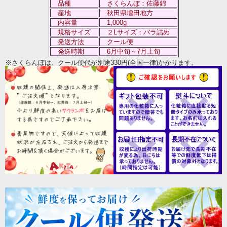
品種
さくらんぼ：佐藤錦
産地
秋田県増田地方
内容量
1,000g
規格サイズ
２Lサイズ：バラ詰め
発送方法
クール便
発送時期
6月中旬～7月上旬
※さくらんぼは、クール便代が別途330円(全国一律)かかります。
豪雪で有名な秋田県の県南にある【横手市増田地区】
（旧増田町）
まんが美術館や内蔵の街並みなどが有名で、釣りキチ三
平の里としても知られています。
そんな増田町には、増田町だから生み出される豊かな自
然の恵みと、絶えることなく受け継がれてきた手づくり
の心が生きています。
ふるさとの風土でしか培われ得ない本物の確かさがそこ