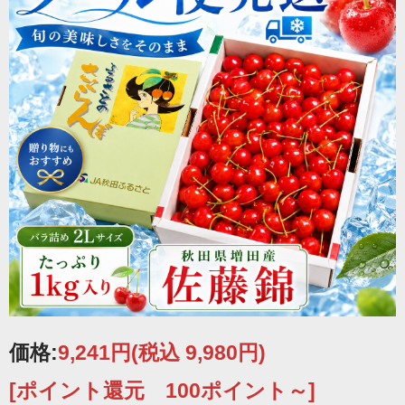
にあります。
その一つ一つが素材を吟味し、手間と暇を惜しむことな
く丹念につくられた増田町の特産品の
サクランボ
には、
優しさとぬくもりが込められています。
価格:
9,241円
(税込 9,980円)
[ポイント還元 100ポイント～]