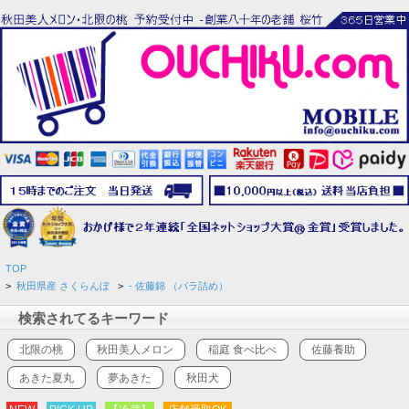
TOP
>
秋田県産 さくらんぼ
>
- 佐藤錦 （バラ詰め）
検索されてるキーワード
北限の桃
秋田美人メロン
稲庭 食べ比べ
佐藤養助
あきた夏丸
夢あきた
秋田犬