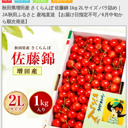
NEW
PICK UP
【冷蔵】
店舗受取OK
秋田県増田産 さくらんぼ 佐藤錦 1kg 2Lサイズ バラ詰め｜
JA秋田ふるさと 産地直送 【お届け日指定不可／6月中旬か
ら順次発送】