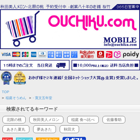
TOP
>
稲庭そうめん
>
- 寛文五年堂
検索されてるキーワード
北限の桃
秋田美人メロン
稲庭 食べ比べ
佐藤養助
あきた夏丸
夢あきた
秋田犬