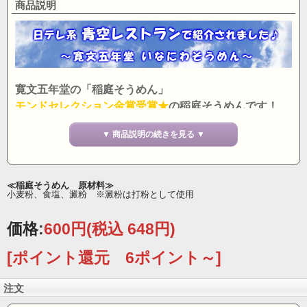
商品説明
寛文五年堂の「稲庭そうめん」
モンドセレクション金賞受賞★
の稲庭そうめんです！
▼ 商品説明の続きを見る ▼
秋田の厳しい冬で
雪中寒造り
された逸品で、綿実油を
一切使わず、稲庭の里に約三百四十年前から伝わ
る”技”を生かし丹念に作り上げられました。
≪稲庭そうめん 原材料≫
小麦粉、食塩、澱粉 ※澱粉は打粉として使用
価格:
600円
(税込 648円)
[ポイント還元 6ポイント～]
注文