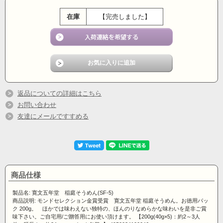
在庫
【完売しました】
ほかでは味わえない独特の、ほんのりなめらかな味わい
を是非ご賞味下さい。
返品についての詳細はこちら
お問い合わせ
徳用のパック包装ですのでご自宅用に最適♪もちろんご
友達にメールですすめる
贈答用にも♪
商品仕様
製品名: 寛文五年堂 稲庭そうめん(SF-5)
商品説明: モンドセレクション金賞受賞 寛文五年堂 稲庭そうめん。お徳用パッ
ク 200g。 ほかでは味わえない独特の、ほんのりなめらかな味わいを是非ご賞
味下さい。ご自宅用/ご贈答用にお使い頂けます。 【200g(40g×5)：約2～3人