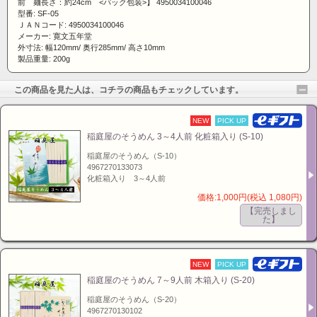
前 麺長さ：約24cm <パック包装>】 4950034100046
型番: SF-05
ＪＡＮコード: 4950034100046
メーカー: 寛文五年堂
外寸法: 幅120mm/ 奥行285mm/ 高さ10mm
製品重量: 200g
この商品を見た人は、コチラの商品もチェックしています。
NEW
PICK UP
稲庭屋のそうめん 3～4人前 化粧箱入り (S-10)
稲庭屋のそうめん（S-10）
4967270133073
化粧箱入り 3～4人前
価格:1,000円(税込 1,080円)
【完売しまし
た】
NEW
PICK UP
稲庭屋のそうめん 7～9人前 木箱入り (S-20)
稲庭屋のそうめん（S-20）
4967270130102