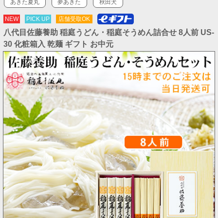
あきた夏丸
夢あきた
秋田犬
NEW
PICK UP
店舗受取OK
八代目佐藤養助 稲庭うどん・稲庭そうめん詰合せ 8人前 US-
30 化粧箱入 乾麺 ギフト お中元