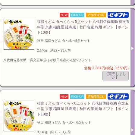
NEW
PICK UP
店舗受取OK
稲庭うどん 食べくらべ 5点セット 八代目佐藤養助 寛文五
年堂 京家 稲庭屋 延寿庵｜秋田名産 乾麺 ギフト【ポイン
ト10倍】
秋田 稲庭うどん 食べ比べ5点セット
2,140g 約22～23人前
八代目佐藤養助・寛文五年堂ほか秋田名産の老舗5ブランド
価格:3,287円(税込 3,550円)
【完売しまし
た】
NEW
PICK UP
店舗受取OK
稲庭うどん 食べくらべ6点セット 八代目佐藤養助 寛文五
年堂 京家 稲庭屋 延寿庵｜秋田名産 乾麺 ギフト【ポイン
ト10倍】
秋田 稲庭うどん 食べ比べ 6点セット
3,140g 約30～31人前