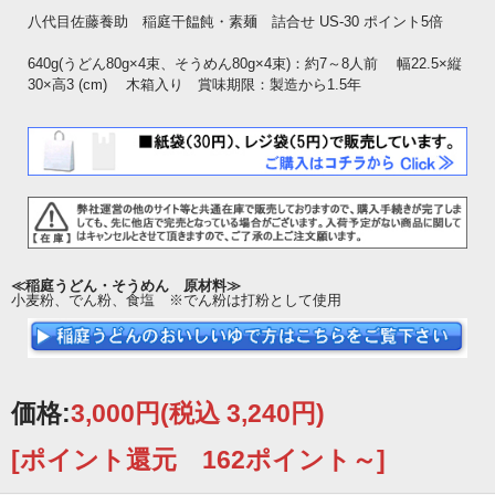
八代目佐藤養助 稲庭干饂飩・素麺 詰合せ US-30 ポイント5倍
640g(うどん80g×4束、そうめん80g×4束)：約7～8人前 幅22.5×縦
30×高3 (cm) 木箱入り 賞味期限：製造から1.5年
≪稲庭うどん・そうめん 原材料≫
小麦粉、でん粉、食塩 ※でん粉は打粉として使用
価格:
3,000円
(税込 3,240円)
[ポイント還元 162ポイント～]