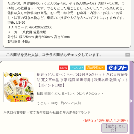
たUS-30。内容量640g（うどん80g×4束、そうめん80g×4束）の約7～8人前、つ
ゆ無しの乾麺セットです。つるりとした喉ごしとしっかりしたコシを楽しめる、
化粧箱入りの贈答向け商品。お中元・御中元・お歳暮・内祝い・お祝い・お返
し・法事の引き出物など、季節のご挨拶や大切な方へのギフトにおすすめです。
型番: US-30
ＪＡＮコード: 4964206222306
メーカー: 八代目 佐藤養助
外寸法: 幅225mm/ 奥行300mm/ 高さ30mm
製品重量: 640g
この商品を見た人は、コチラの商品もチェックしています。
NEW
PICK UP
店舗受取OK
稲庭うどん 食べくらべ つゆ付き5点セット 八代目佐藤養
助 寛文五年堂 京家 稲庭屋 延寿庵｜秋田名産 乾麺 ギフト
【ポイント10倍】
秋田 稲庭うどん 食べ比べ つゆ付き5点セット
うどん 2,140g 約22～23人前
八代目佐藤養助・寛文五年堂ほか秋田名産の老舗5ブランド
価格:3,746円(税込 4,046円)
【完売しまし
た】