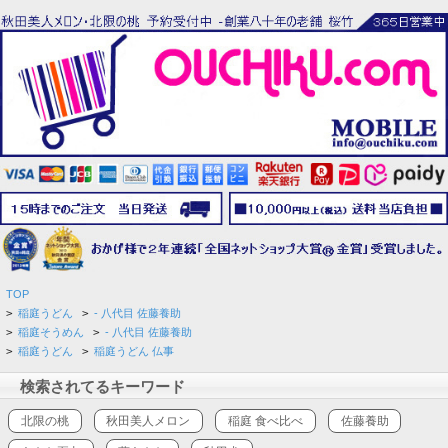
TOP
>
稲庭うどん
>
- 八代目 佐藤養助
>
稲庭そうめん
>
- 八代目 佐藤養助
>
稲庭うどん
>
稲庭うどん 仏事
検索されてるキーワード
北限の桃
秋田美人メロン
稲庭 食べ比べ
佐藤養助