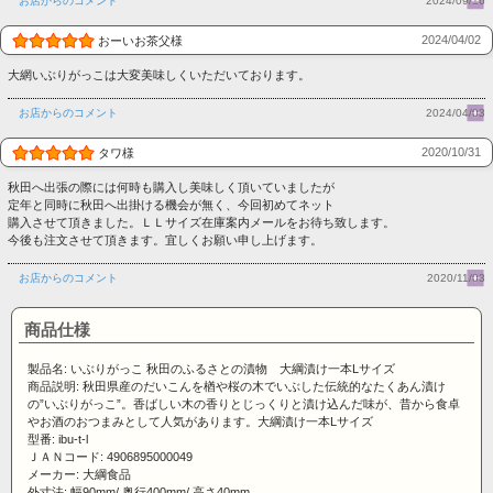
お店からのコメント
2024/09/16
2024/04/02
おーいお茶父様
大網いぶりがっこは大変美味しくいただいております。
お店からのコメント
2024/04/03
2020/10/31
タワ様
秋田へ出張の際には何時も購入し美味しく頂いていましたが
定年と同時に秋田へ出掛ける機会が無く、今回初めてネット
購入させて頂きました。ＬＬサイズ在庫案内メールをお待ち致します。
今後も注文させて頂きます。宜しくお願い申し上げます。
お店からのコメント
2020/11/03
商品仕様
製品名: いぶりがっこ 秋田のふるさとの漬物 大綱漬け一本Lサイズ
商品説明: 秋田県産のだいこんを楢や桜の木でいぶした伝統的なたくあん漬け
の”いぶりがっこ”。香ばしい木の香りとじっくりと漬け込んだ味が、昔から食卓
やお酒のおつまみとして人気があります。大綱漬け一本Lサイズ
型番: ibu-t-l
ＪＡＮコード: 4906895000049
メーカー: 大綱食品
外寸法: 幅90mm/ 奥行400mm/ 高さ40mm