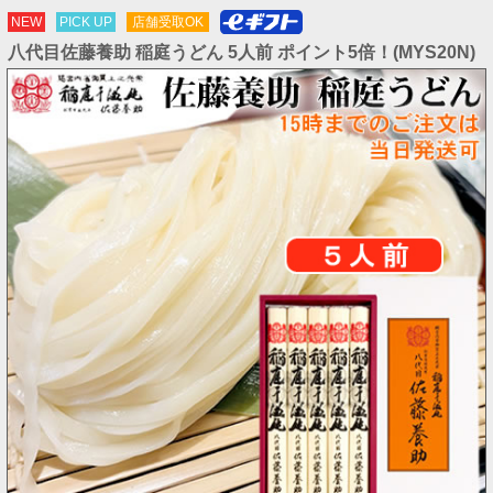
NEW
PICK UP
店舗受取OK
八代目佐藤養助 稲庭うどん 5人前 ポイント5倍！(MYS20N)