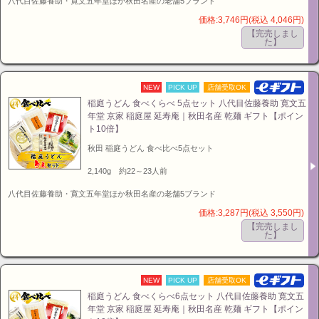
八代目佐藤養助・寛文五年堂ほか秋田名産の老舗5ブランド
価格:3,746円(税込 4,046円)
【完売しまし
た】
NEW
PICK UP
店舗受取OK
稲庭うどん 食べくらべ 5点セット 八代目佐藤養助 寛文五
年堂 京家 稲庭屋 延寿庵｜秋田名産 乾麺 ギフト【ポイン
ト10倍】
秋田 稲庭うどん 食べ比べ5点セット
2,140g 約22～23人前
八代目佐藤養助・寛文五年堂ほか秋田名産の老舗5ブランド
価格:3,287円(税込 3,550円)
【完売しまし
た】
NEW
PICK UP
店舗受取OK
稲庭うどん 食べくらべ6点セット 八代目佐藤養助 寛文五
年堂 京家 稲庭屋 延寿庵｜秋田名産 乾麺 ギフト【ポイン