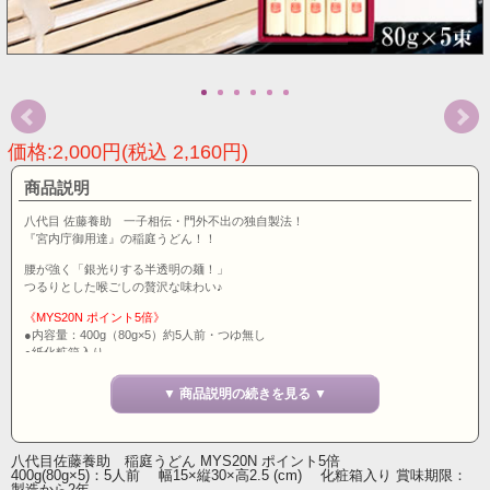
価格:2,000円(税込 2,160円)
商品説明
八代目 佐藤養助 一子相伝・門外不出の独自製法！
『宮内庁御用達』の稲庭うどん！！
腰が強く「銀光りする半透明の麺！」
つるりとした喉ごしの贅沢な味わい♪
《MYS20N ポイント5倍》
●内容量：400g（80g×5）約5人前・つゆ無し
●紙化粧箱入り
●箱サイズ：約 幅15×縦30×高2.5(cm)
●賞味期限：製造から2年
▼ 商品説明の続きを見る ▼
●原材料：小麦粉、でん粉、食塩 ※でん粉は打粉として使用
秋田名産の稲庭うどんは、お中元・お歳暮・お祝い・内祝い・お見舞い・快気祝
い・仏事・お返し・お礼・誕生日や記念日・父の日、母の日のプレゼントなど、
八代目佐藤養助 稲庭うどん MYS20N ポイント5倍
400g(80g×5)：5人前 幅15×縦30×高2.5 (cm) 化粧箱入り 賞味期限：
実店舗・通販で幅広くご利用頂いております。秋田から宅配便でお届けします。
製造から2年