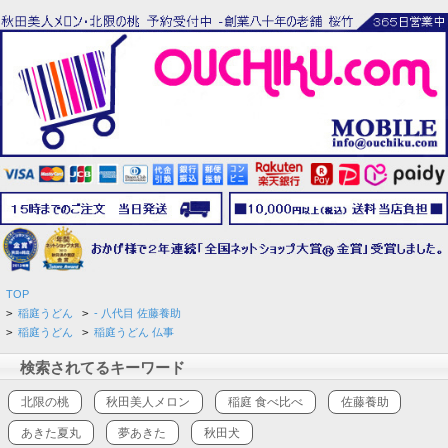
TOP
>
稲庭うどん
>
- 八代目 佐藤養助
>
稲庭うどん
>
稲庭うどん 仏事
検索されてるキーワード
北限の桃
秋田美人メロン
稲庭 食べ比べ
佐藤養助
あきた夏丸
夢あきた
秋田犬