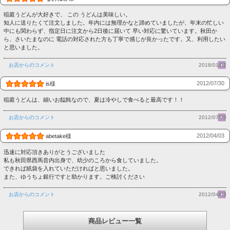
稲庭うどんが大好きで、 この うどんは美味しい。
知人に送りたくて注文しました。年内には無理かなと諦めていましたが、年末の忙しい
中にも関わらず、指定日に注文から2日後に届いて 早い対応に驚いています。秋田か
ら、さいたまなのに 電話の対応された方も丁寧で感じが良かったです。又、利用したい
と思いました。
お店からのコメント
2018/01/02
2012/07/30
is様
稲庭うどんは、細いお饂飩なので、夏は冷やしで食べると最高です！！
お店からのコメント
2012/07/30
2012/04/03
abetake様
迅速に対応頂きありがとうございました
私も秋田県西馬音内出身で、幼少のころから食していました。
できれば紙袋を入れていただければと思いました。
また、ゆうちょ銀行ですと助かります。ご検討ください
お店からのコメント
2012/04/03
商品レビュー一覧