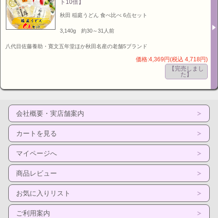
ト10倍】
秋田 稲庭うどん 食べ比べ 6点セット
3,140g 約30～31人前
八代目佐藤養助・寛文五年堂ほか秋田名産の老舗5ブランド
価格:4,369円(税込 4,718円)
【完売しまし
た】
会社概要・実店舗案内
カートを見る
マイページへ
商品レビュー
お気に入りリスト
ご利用案内