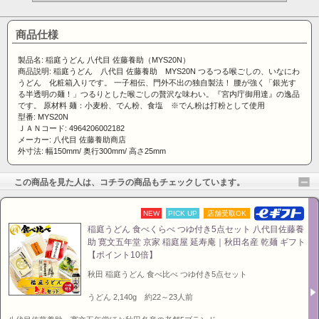
商品仕様
製品名: 稲庭うどん 八代目 佐藤養助（MYS20N）
商品説明: 稲庭うどん 八代目 佐藤養助 MYS20N つるつる喉ごしの、いなにわ
うどん 化粧箱入りです。 一子相伝、門外不出の独自製法！ 腰が強く「銀光す
る半透明の麺！」つるりとした喉ごしの贅沢な味わい。『宮内庁御用達』の逸品
です。 原材料 麺：小麦粉、でん粉、食塩 ※でん粉は打粉として使用
型番: MYS20N
ＪＡＮコード: 4964206002182
メーカー: 八代目 佐藤養助商店
外寸法: 幅150mm/ 奥行300mm/ 高さ25mm
この商品を見た人は、コチラの商品もチェックしています。
NEW
PICK UP
店舗受取OK
稲庭うどん 食べくらべ つゆ付き5点セット 八代目佐藤養
助 寛文五年堂 京家 稲庭屋 延寿庵｜秋田名産 乾麺 ギフト
【ポイント10倍】
秋田 稲庭うどん 食べ比べ つゆ付き5点セット
うどん 2,140g 約22～23人前