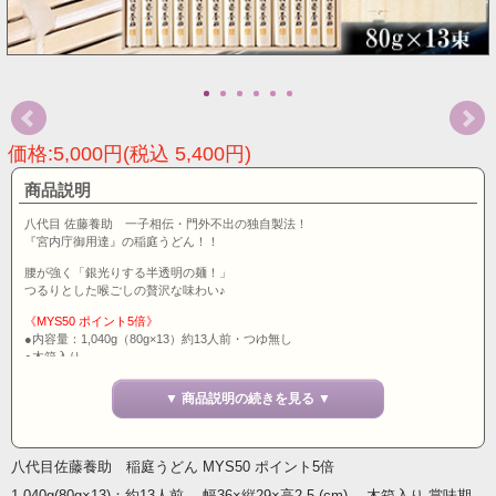
価格:5,000円(税込 5,400円)
商品説明
八代目 佐藤養助 一子相伝・門外不出の独自製法！
『宮内庁御用達』の稲庭うどん！！
腰が強く「銀光りする半透明の麺！」
つるりとした喉ごしの贅沢な味わい♪
《MYS50 ポイント5倍》
●内容量：1,040g（80g×13）約13人前・つゆ無し
●木箱入り
●箱サイズ：約 幅39×縦29×高2.5(cm)
●賞味期限：製造から2年
▼ 商品説明の続きを見る ▼
●原材料：小麦粉、でん粉、食塩 ※でん粉は打粉として使用
秋田名産の稲庭うどんは、お中元・お歳暮・お祝い・内祝い・お見舞い・快気祝
い・仏事・お返し・お礼・誕生日や記念日・父の日、母の日のプレゼントなど、
八代目佐藤養助 稲庭うどん MYS50 ポイント5倍
実店舗・通販で幅広くご利用頂いております。秋田から宅配便でお届けします。
1,040g(80g×13)：約13人前 幅36×縦29×高2.5 (cm) 木箱入り 賞味期