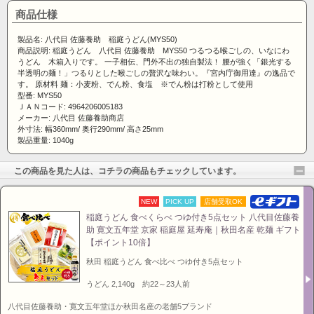
商品仕様
製品名: 八代目 佐藤養助 稲庭うどん(MYS50)
商品説明: 稲庭うどん 八代目 佐藤養助 MYS50 つるつる喉ごしの、いなにわ
うどん 木箱入りです。 一子相伝、門外不出の独自製法！ 腰が強く「銀光する
半透明の麺！」つるりとした喉ごしの贅沢な味わい。『宮内庁御用達』の逸品で
す。 原材料 麺：小麦粉、でん粉、食塩 ※でん粉は打粉として使用
型番: MYS50
ＪＡＮコード: 4964206005183
メーカー: 八代目 佐藤養助商店
外寸法: 幅360mm/ 奥行290mm/ 高さ25mm
製品重量: 1040g
この商品を見た人は、コチラの商品もチェックしています。
NEW
PICK UP
店舗受取OK
稲庭うどん 食べくらべ つゆ付き5点セット 八代目佐藤養
助 寛文五年堂 京家 稲庭屋 延寿庵｜秋田名産 乾麺 ギフト
【ポイント10倍】
秋田 稲庭うどん 食べ比べ つゆ付き5点セット
うどん 2,140g 約22～23人前
八代目佐藤養助・寛文五年堂ほか秋田名産の老舗5ブランド