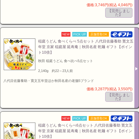
価格:3,746円(税込 4,046円)
【完売しまし
た】
NEW
PICK UP
店舗受取OK
稲庭うどん 食べくらべ 5点セット 八代目佐藤養助 寛文五
年堂 京家 稲庭屋 延寿庵｜秋田名産 乾麺 ギフト【ポイン
ト10倍】
秋田 稲庭うどん 食べ比べ5点セット
2,140g 約22～23人前
八代目佐藤養助・寛文五年堂ほか秋田名産の老舗5ブランド
価格:3,287円(税込 3,550円)
【完売しまし
た】
NEW
PICK UP
店舗受取OK
稲庭うどん 食べくらべ6点セット 八代目佐藤養助 寛文五
年堂 京家 稲庭屋 延寿庵｜秋田名産 乾麺 ギフト【ポイン
ト10倍】