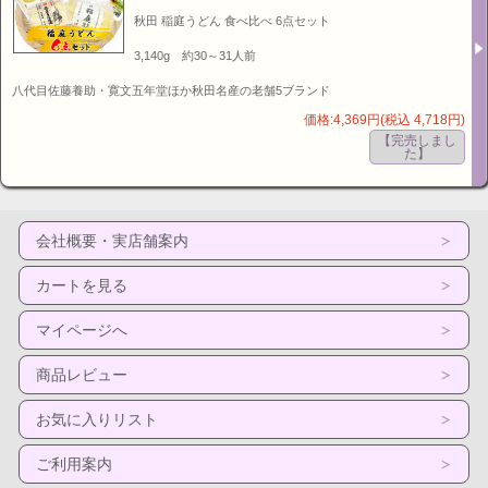
秋田 稲庭うどん 食べ比べ 6点セット
3,140g 約30～31人前
八代目佐藤養助・寛文五年堂ほか秋田名産の老舗5ブランド
価格:4,369円(税込 4,718円)
【完売しまし
た】
会社概要・実店舗案内
カートを見る
マイページへ
商品レビュー
お気に入りリスト
ご利用案内