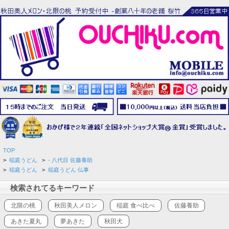
TOP
>
稲庭うどん
>
- 八代目 佐藤養助
>
稲庭うどん
>
稲庭うどん 仏事
検索されてるキーワード
北限の桃
秋田美人メロン
稲庭 食べ比べ
佐藤養助
あきた夏丸
夢あきた
秋田犬