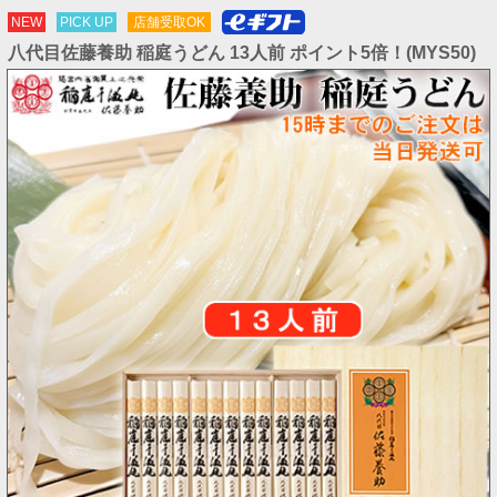
NEW
PICK UP
店舗受取OK
八代目佐藤養助 稲庭うどん 13人前 ポイント5倍！(MYS50)