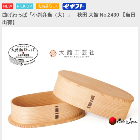
NEW
PICK UP
店舗受取OK
曲げわっぱ「小判弁当（大）」 秋田 大館 No.2430 【当日
出荷】