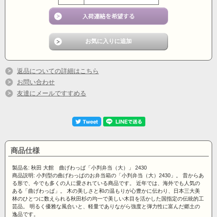
返品についての詳細はこちら
お問い合わせ
友達にメールですすめる
商品仕様
製品名: 秋田 大館 曲げわっぱ「小判弁当（大）」 2430
商品説明: 小判型の曲げわっぱのお弁当箱の「小判弁当（大）2430」。 昔からあ
る形で、今でも多くの人に愛されている商品です。 近年では、海外でも人気の
ある「曲げわっぱ」。 木の美しさと和の温もりが心豊かに伝わり、日本三大美
林のひとつに数えられる秋田杉の均一で美しい木目を活かした国指定の伝統的工
芸品。 明るく優雅な風合いと、軽量でありながら強度と弾力性に富んだ郷土の
逸品です。