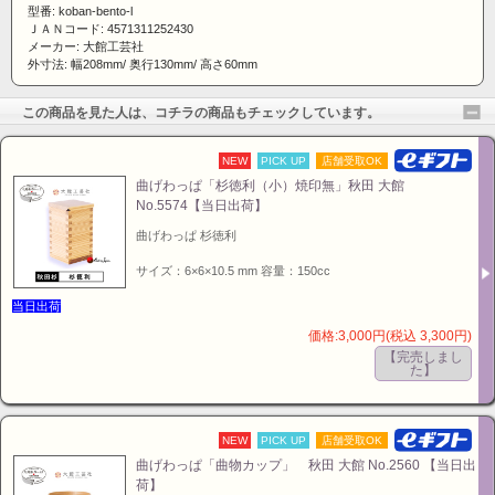
型番: koban-bento-l
ＪＡＮコード: 4571311252430
メーカー: 大館工芸社
外寸法: 幅208mm/ 奥行130mm/ 高さ60mm
この商品を見た人は、コチラの商品もチェックしています。
NEW
PICK UP
店舗受取OK
曲げわっぱ「杉徳利（小）焼印無」秋田 大館
No.5574【当日出荷】
曲げわっぱ 杉徳利
サイズ：6×6×10.5 mm 容量：150cc
当日出荷
価格:3,000円(税込 3,300円)
【完売しまし
た】
NEW
PICK UP
店舗受取OK
曲げわっぱ「曲物カップ」 秋田 大館 No.2560 【当日出
荷】