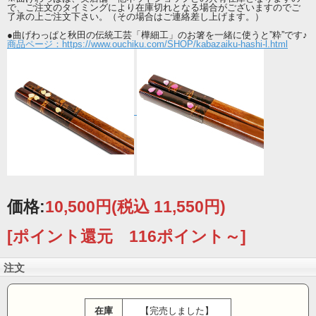
で、ご注文のタイミングにより在庫切れとなる場合がございますのでご
了承の上ご注文下さい。（その場合はご連絡差し上げます。）
●曲げわっぱと秋田の伝統工芸「樺細工」のお箸を一緒に使うと”粋”です♪
商品ページ：https://www.ouchiku.com/SHOP/kabazaiku-hashi-l.html
「秋田 大館曲げわっぱ」
小判型の曲げわっぱのお弁当箱の「小判弁当」。
昔からある形で、今でも多くの人に愛されている商品です。
近年では、海外でも人気のある「曲げわっぱ」。
木の美しさと和の温もりが心豊かに伝わり、日本三大美林のひとつに数えられる
秋田杉の均一で美しい木目を活かした国指定の伝統的工芸品。
明るく優雅な風合いと、軽量でありながら強度と弾力性に富んだ郷土の逸品で
す。
【類似品にご注意ください】
サイズ：縦13×横20.8×高6 (cm)
容量：750cc
価格:
10,500円
(税込 11,550円)
[ポイント還元 116ポイント～]
注文
在庫
【完売しました】