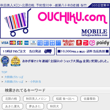
TOP
>
大館曲げわっぱ
>
大館曲げわっぱ
>
- 小判弁当
検索されてるキーワード
北限の桃
秋田美人メロン
稲庭 食べ比べ
佐藤養助
あきた夏丸
夢あきた
秋田犬