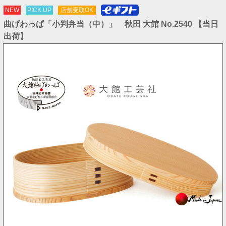
NEW
PICK UP
店舗受取OK
曲げわっぱ「小判弁当（中）」 秋田 大館 No.2540 【当日
出荷】