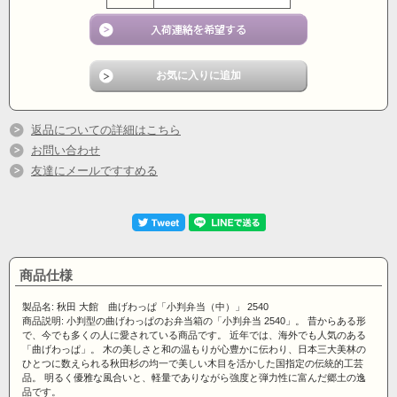
返品についての詳細はこちら
お問い合わせ
友達にメールですすめる
商品仕様
製品名: 秋田 大館 曲げわっぱ「小判弁当（中）」 2540
商品説明: 小判型の曲げわっぱのお弁当箱の「小判弁当 2540」。 昔からある形
で、今でも多くの人に愛されている商品です。 近年では、海外でも人気のある
「曲げわっぱ」。 木の美しさと和の温もりが心豊かに伝わり、日本三大美林の
ひとつに数えられる秋田杉の均一で美しい木目を活かした国指定の伝統的工芸
品。 明るく優雅な風合いと、軽量でありながら強度と弾力性に富んだ郷土の逸
品です。