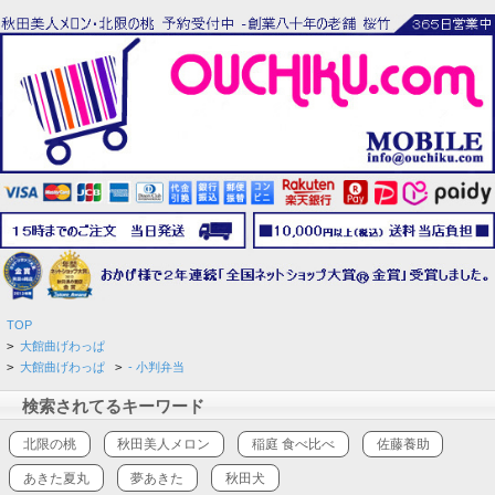
TOP
>
大館曲げわっぱ
>
大館曲げわっぱ
>
- 小判弁当
検索されてるキーワード
北限の桃
秋田美人メロン
稲庭 食べ比べ
佐藤養助
あきた夏丸
夢あきた
秋田犬