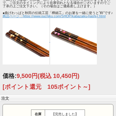
で、ご注文のタイミングにより在庫切れとなる場合がございますのでご
了承の上ご注文下さい。（その場合はご連絡差し上げます。）
●曲げわっぱと秋田の伝統工芸「樺細工」のお箸を一緒に使うと”粋”です♪
商品ページ：https://www.ouchiku.com/SHOP/kabazaiku-hashi-l.html
「秋田 大館曲げわっぱ」
小判型の曲げわっぱのお弁当箱の「小判弁当」。
昔からある形で、今でも多くの人に愛されている商品です。
近年では、海外でも人気のある「曲げわっぱ」。
木の美しさと和の温もりが心豊かに伝わり、日本三大美林のひとつに数えられる
価格:
9,500円
(税込 10,450円)
秋田杉の均一で美しい木目を活かした国指定の伝統的工芸品。
明るく優雅な風合いと、軽量でありながら強度と弾力性に富んだ郷土の逸品で
[ポイント還元 105ポイント～]
す。
【類似品にご注意ください】
注文
サイズ：縦12×横18.8×高5.8 (cm)
容量：640cc
在庫
【完売しました】