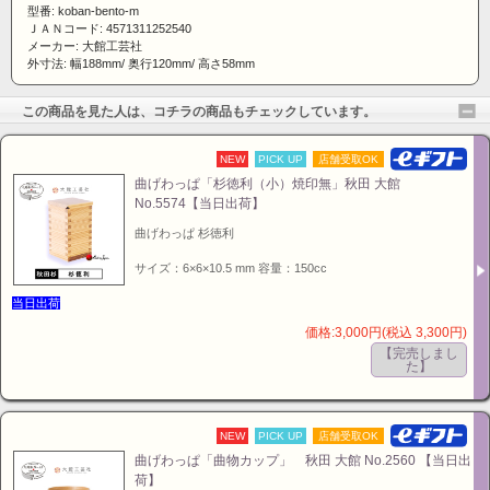
型番: koban-bento-m
ＪＡＮコード: 4571311252540
メーカー: 大館工芸社
外寸法: 幅188mm/ 奥行120mm/ 高さ58mm
この商品を見た人は、コチラの商品もチェックしています。
NEW
PICK UP
店舗受取OK
曲げわっぱ「杉徳利（小）焼印無」秋田 大館
No.5574【当日出荷】
曲げわっぱ 杉徳利
サイズ：6×6×10.5 mm 容量：150cc
当日出荷
価格:3,000円(税込 3,300円)
【完売しまし
た】
NEW
PICK UP
店舗受取OK
曲げわっぱ「曲物カップ」 秋田 大館 No.2560 【当日出
荷】