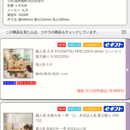
お着物の仕立ては、
段織
と言う手の込んだ技法で造られ
ゃれ/送料無料/当日出荷可
型番: s-37436
た高級品で、さすがは久月といった印象。お雛様の顔の
メーカー: 久月
向きを変える（少し斜めに手で回す）と、親王飾りのア
製造年: 2026年
外寸法: 幅440mm/ 奥行210mm/ 高さ280mm
レンジが効いて雅な印象にでなります。
この商品を見た人は、コチラの商品もチェックしています。
和室はもちろん洋間にも合うおしゃれなお飾りです。お
NEW
PICK UP
店舗受取OK
顔も久月らしいすっきりとした上質な造りで、雛人形の
雛人形 久月 KYUGETSU PRECIOUS series コンパクト
TOPブランド
「久月のおひな様」
はどこに出しても、誰
親王飾り S-35113OU
が見ても立派な印象です。
雛人形 久月
■名匠：梛葉作 本頭使用
幅40×奥35×高20（cm）
■段織 御着物
当日出荷
送料当店負担
■魚袋付き
※当店の「久月」のお内裏様には、全て魚袋が付いて
価格:72,726円(税込 79,999円)
います。詳しくはこちら≫
「久月の魚袋について」
【段織】
NEW
PICK UP
店舗受取OK
織りの技法の一つで、経糸と緯糸の交差によって模様を
雛人形 吉徳大光 一秀「心」木目込人形 親王飾り 336-
表現する「織りの着物」に分類され、横方向（緯糸）に
752
異なる色や文様を大きく区分して織り分ける技法、また
雛人形 吉徳大光 一秀 木目込み人形