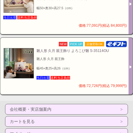
はそのように織られた着物や帯を指します。特に、能装
幅50×奥30×高27.5（cm）
束に多く見られる伝統的な文様構成です。
複数の色や模様の糸を横段に配置した高度な織り技法
当日出荷
送料当店負担
で、京都の伝統的な技術で制作されています。
価格:77,091円(税込 84,800円)
NEW
PICK UP
店舗受取OK
雛人形 久月 親王飾り よろこび雛 S-35114OU
雛人形 久月 親王飾
幅45×奥25×高26（cm）
当日出荷
送料当店負担
価格:72,726円(税込 79,999円)
会社概要・実店舗案内
カートを見る