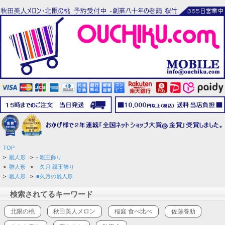
TOP
>
雛人形
>
- 親王飾り
>
雛人形
>
- 久月 親王飾り
>
雛人形
>
■久月の雛人形
検索されてるキーワード
北限の桃
秋田美人メロン
稲庭 食べ比べ
佐藤養助