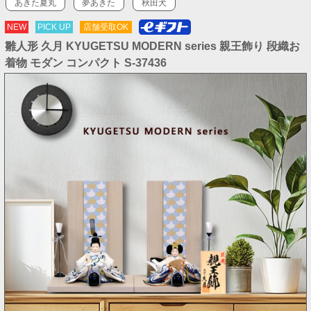
あきた夏丸
夢あきた
秋田犬
NEW
PICK UP
店舗受取OK
雛人形 久月 KYUGETSU MODERN series 親王飾り 段織お
着物 モダン コンパクト S-37436