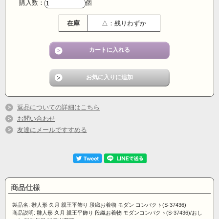
購入数：
個
在庫
△：残りわずか
返品についての詳細はこちら
お問い合わせ
友達にメールですすめる
久月の雛人形が、ネット限定 ご奉仕価格！！
久月の雛人形 親王平飾りです。
薄いブルーとグレー調木目の台屏風がモダンな印象の作
品。台屏風はセパレートでき、お飾りの仕方は色々とア
商品仕様
レンジができます。
製品名: 雛人形 久月 親王平飾り 段織お着物 モダン コンパクト(S-37436)
商品説明: 雛人形 久月 親王平飾り 段織お着物 モダンコンパクト(S-37436)/おし