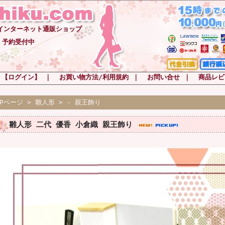
-インターネット通販ショップ
 予約受付中
 【ログイン】
｜
お買い物方法/利用規約
｜
お問い合せ
｜
商品レビ
OPページ
>
雛人形
>
- 親王飾り
雛人形 二代 優香 小倉織 親王飾り