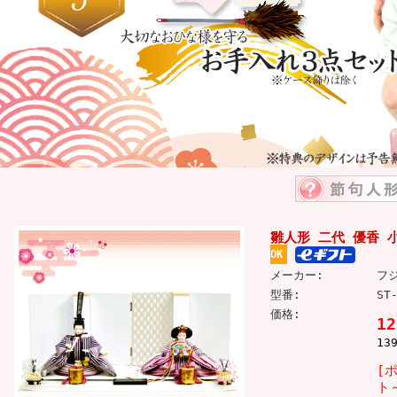
雛人形 二代 優香 
OK
メーカー:
フ
型番:
ST
価格:
1
13
[
ト