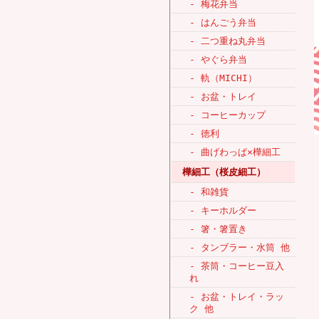
- 梅花弁当
- はんごう弁当
- 二つ重ね丸弁当
- やぐら弁当
- 軌（MICHI）
- お盆・トレイ
- コーヒーカップ
- 徳利
- 曲げわっぱ×樺細工
樺細工（桜皮細工）
- 和雑貨
- キーホルダー
- 箸・箸置き
- タンブラー・水筒 他
- 茶筒・コーヒー豆入
れ
- お盆・トレイ・ラッ
ク 他