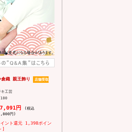
小倉織 親王飾り
店舗受取
ジキ工芸
-180
27,091円
(税込
9,800円)
ポイント還元 1,398ポイン
～]