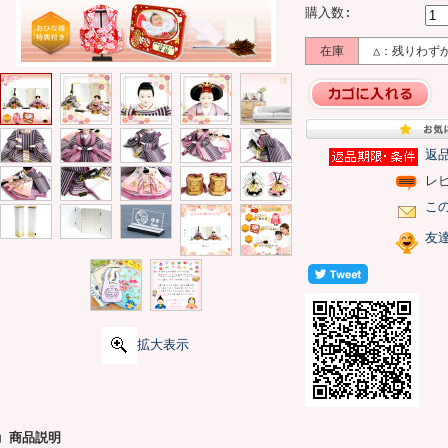
購入数:
在庫
△：残りわず
返
レ
こ
友
拡大表示
■ 商品説明