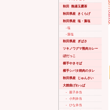
秋田 熱湯玉露茶
秋田県産 きくらげ
秋田県産 塩・藻塩
-塩
-藻塩
秋田県産 ぎばさ
ツキノワグマ熊肉カレー
ぼだっこ
横手やきそば
横手シバタ焼肉のタレ
秋田県産 じゅんさい
大館曲げわっぱ
- 親子弁当
- 小判弁当
- ひな弁当