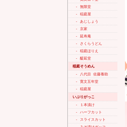
- 無限堂
- 稲庭屋
- あじしょう
- 京家
- 延寿庵
- さくらうどん
- 稲庭ほりえ
- 醍延堂
稲庭そうめん
- 八代目 佐藤養助
- 寛文五年堂
- 稲庭屋
いぶりがっこ
- １本漬け
- ハーフカット
- スライスカット
- みそ漬けガッコ