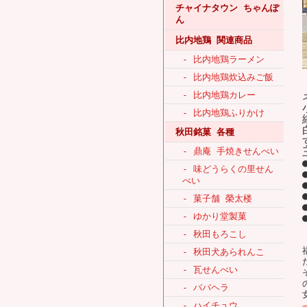
チャイナタウン ちゃんぽ
ん
比内地鶏 関連商品
- 比内地鶏ラーメン
- 比内地鶏炊込みご飯
- 比内地鶏カレー
- 比内地鶏ふりかけ
秋田銘菓 各種
- 鼎庵 手焼きせんべい
- 味どうらくの里せん
べい
- 菓子舗 榮太楼
- ゆかり堂製菓
- 秋田もろこし
- 秋田犬あられんこ
- 瓦せんべい
- ババヘラ
- ハイチュウ