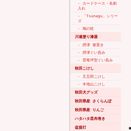
- カードケース・名刺
入れ
- 「Tsunagu」シリー
ズ
- 鳩の杖
川連塗り漆器
- 摂津 箸置き
- 摂津ぐい呑み
- 雲竜坪型ぐい呑み
秋田こけし
- 又五郎こけし
- 木地山こけし
秋田犬グッズ
秋田県産 さくらんぼ
秋田県産 りんご
ハタハタ昆布巻き
盆提灯