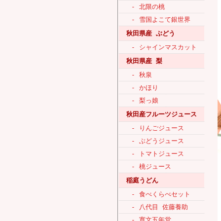
- 北限の桃
- 雪国よこて銀世界
秋田県産 ぶどう
- シャインマスカット
秋田県産 梨
- 秋泉
- かほり
- 梨っ娘
秋田産フルーツジュース
- りんごジュース
- ぶどうジュース
- トマトジュース
- 桃ジュース
稲庭うどん
- 食べくらべセット
- 八代目 佐藤養助
- 寛文五年堂