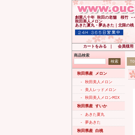
創業八十年 秋田の老舗 桜竹 
秋田美人メロン
あきた夏丸・夢あきた｜北限の桃
カートをみる
｜
会員様用
商品検索
T
秋田県産 メロン
- 秋田美人メロン
- 美人レッドメロン
- 秋田美人メロンMIX
秋田県産 すいか
- あきた夏丸
- 夢あきた
秋田県産 白桃