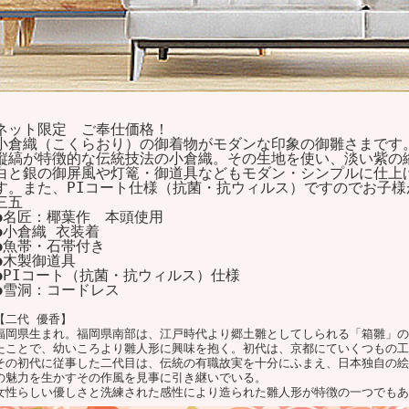
ネット限定 ご奉仕価格！
小倉織（こくらおり）の御着物がモダンな印象の御雛さまです
縦縞が特徴的な伝統技法の小倉織。その生地を使い、淡い紫の
白と銀の御屏風や灯篭・御道具などもモダン・シンプルに仕上
す。また、PIコート仕様（抗菌・抗ウィルス）ですのでお子様
三五
●名匠：椰葉作 本頭使用
●小倉織 衣装着
●魚帯・石帯付き
●木製御道具
●PIコート（抗菌・抗ウィルス）仕様
●雪洞：コードレス
【二代 優香】
福岡県生まれ。福岡県南部は、江戸時代より郷土雛としてしられる「箱雛」の
たことで、幼いころより雛人形に興味を抱く。初代は、京都にていくつもの工
その初代に従事した二代目は、伝統の有職故実を十分にふまえ、日本独自の絵
の魅力を生かすその作風を見事に引き継いでいる。
女性らしい優しさと洗練された感性により造られた雛人形が特徴の一つでもあ