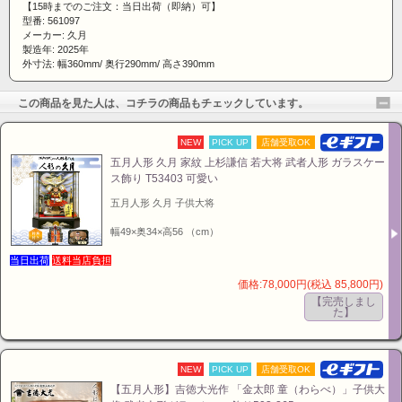
【15時までのご注文：当日出荷（即納）可】
型番: 561097
メーカー: 久月
製造年: 2025年
外寸法: 幅360mm/ 奥行290mm/ 高さ390mm
この商品を見た人は、コチラの商品もチェックしています。
NEW
PICK UP
店舗受取OK
五月人形 久月 家紋 上杉謙信 若大将 武者人形 ガラスケー
ス飾り T53403 可愛い
五月人形 久月 子供大将
幅49×奥34×高56 （cm）
当日出荷
送料当店負担
価格:78,000円(税込 85,800円)
【完売しまし
た】
NEW
PICK UP
店舗受取OK
【五月人形】吉徳大光作 「金太郎 童（わらべ）」子供大