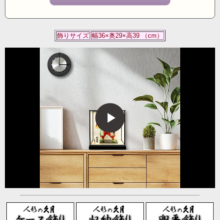
飾りサイズ
幅36×奥29×高39 （cm）