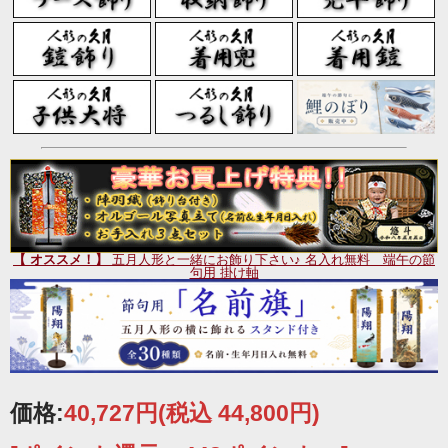
久月の五月人形が、ネット限定のご奉仕価格！！
久月の五月人形 子供大将ケース飾りです。
弱きを助け強気をくじく、日本男児の象徴として古くか
ら親しまれ、根強い人気の桃太郎の武者人形です。
【 オススメ！】
五月人形と一緒にお飾り下さい♪ 名入れ無料 端午の節
句用 掛け軸
価格:
40,727円
(税込 44,800円)