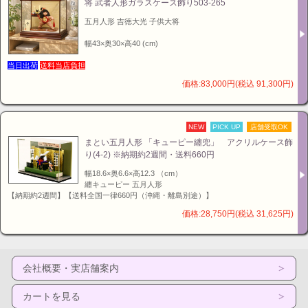
将 武者人形ガラスケース飾り503-265
五月人形 吉徳大光 子供大将
幅43×奥30×高40 (cm)
当日出荷
送料当店負担
価格:83,000円(税込 91,300円)
NEW
PICK UP
店舗受取OK
まとい五月人形 「キューピー纏兜」 アクリルケース飾
り(4-2) ※納期約2週間・送料660円
幅18.6×奥6.6×高12.3 （cm）
纏キューピー 五月人形
【納期約2週間】【送料全国一律660円（沖縄・離島別途）】
価格:28,750円(税込 31,625円)
会社概要・実店舗案内
カートを見る