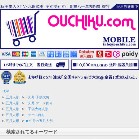
TOP
>
五月人形
>
- 久月 子供大将
>
五月人形
>
- 久月 ケース飾り
>
五月人形
>
- 子供大将人形
>
五月人形
>
- ケース飾り
>
五月人形
>
■ 久月の五月人形
検索されてるキーワード