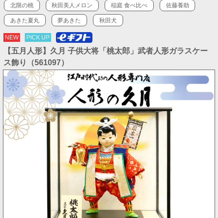
北限の桃
秋田美人メロン
稲庭 食べ比べ
佐藤養助
あきた夏丸
夢あきた
秋田犬
NEW
PICK UP
【五月人形】久月 子供大将「桃太郎」武者人形ガラスケー
ス飾り（561097）