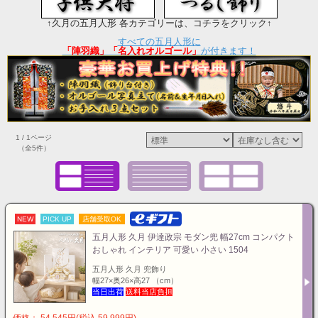
↑久月の五月人形 各カテゴリーは、コチラをクリック↑
すべての五月人形に
「陣羽織」「名入れオルゴール」
が付きます！
1 / 1ページ
（全5件）
NEW
PICK UP
店舗受取OK
五月人形 久月 伊達政宗 モダン兜 幅27cm コンパクト
おしゃれ インテリア 可愛い 小さい 1504
五月人形 久月 兜飾り
幅27×奥26×高27 （cm）
当日出荷
送料当店負担
価格： 54,545円(税込 59,999円)