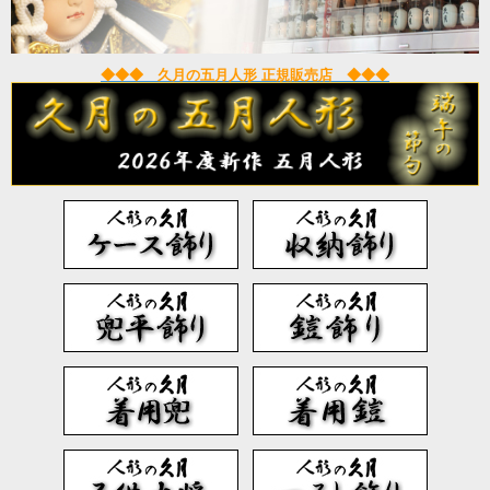
◆◆◆ 久月の五月人形 正規販売店 ◆◆◆