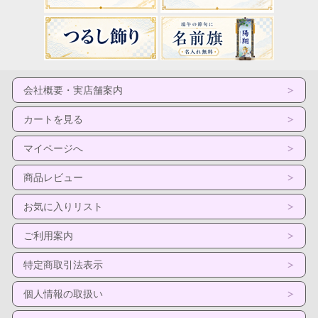
会社概要・実店舗案内
カートを見る
マイページへ
商品レビュー
お気に入りリスト
ご利用案内
特定商取引法表示
個人情報の取扱い