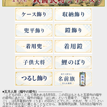
■
五月人形（端午の節句）
-------------------------
「こどもの日」として祝われる5月5日。この日はもともと五節句の端午
の節句にあたり、端午の端は「はじめ」という意味で、「端午（たん
ご）」は5月最初の午（うま）の日のことでした。それが、午（ご）とい
う文字の音が五に通じることなどから、奈良時代以降、5月5日が端午の