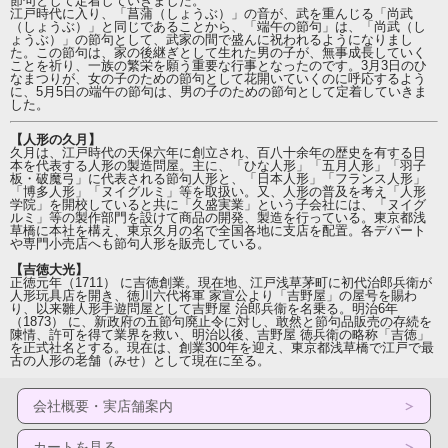
節句として定着していきました。
江戸時代に入り、「菖蒲（しょうぶ）」の音が、武を重んじる「尚武
（しょうぶ）」と同じであることから、「端午の節句」は、「尚武（し
ょうぶ）」の節句として、武家の間で盛んに祝われるようになりまし
た。この節句は、家の後継ぎとして生れた男の子が、無事成長していく
ことを祈り、一族の繁栄を願う重要な行事となったのです。3月3日のひ
なまつりが、女の子のための節句として花開いていくのに呼応するよう
に、5月5日の端午の節句は、男の子のための節句として定着していきま
した。
【人形の久月】
久月は、江戸時代の天保六年に創立され、百八十余年の歴史を有する日
本を代表する人形の製造問屋。主に、「ひな人形」「五月人形」「羽子
板・破魔弓」に代表される節句人形と、「日本人形」「フランス人形」
「博多人形」「ヌイグルミ」等を取扱い。又、人形の普及を考え「人形
学院」を開校していると共に「久盛実業」という子会社には、「ヌイグ
ルミ」等の製作部門を設けて商品の開発、製造を行っている。東京都浅
草橋に本社を構え、東京久月の名で全国各地に支店を配置。各デパート
や専門小売店へも節句人形を販売している。
【吉徳大光】
正徳元年（1711） に吉徳創業。現在地、江戸浅草茅町に初代治郎兵衛が
人形玩具店を開き、徳川六代将軍 家宣公より「吉野屋」の屋号を賜わ
り、以来雛人形手遊問屋として吉野屋 治郎兵衞を名乗る。明治6年
（1873） に、新政府の五節句廃止令に対し、敢然と節句品販売の存続を
陳情、許可を得て業界を救い、明治以後、吉野屋 徳兵衛の略称「吉徳」
を正式社名とする。現在は、創業300年を迎え、東京都浅草橋で江戸で最
古の人形の老舗（みせ）として現在に至る。
会社概要・実店舗案内
カートを見る