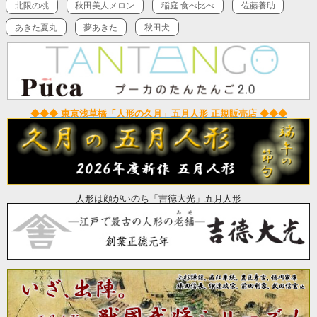
北限の桃
秋田美人メロン
稲庭 食べ比べ
佐藤養助
あきた夏丸
夢あきた
秋田犬
◆◆◆ 東京浅草橋「人形の久月」五月人形 正規販売店 ◆◆◆
人形は顔がいのち「吉徳大光」五月人形