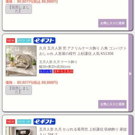
価格： 80,807円(税込 88,888円)
【完売しまし
た】
NEW
PICK UP
久月 五月人形 兜 アクリルケース飾り 八角 コンパクト
おしゃれ 人形屋の桜竹 上杉謙信 人気 K51306
五月人形 久月 ケース飾り
幅30×奥20×高30(cm)
当日出荷
送料当店負担
価格： 80,807円(税込 88,888円)
【完売しまし
た】
NEW
PICK UP
五月人形 久月 かぶれる着用兜 上杉謙信 収納飾り 家紋
入り 76K-2