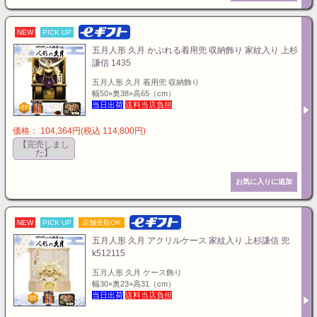
NEW
PICK UP
五月人形 久月 かぶれる着用兜 収納飾り 家紋入り 上杉
謙信 1435
五月人形 久月 着用兜 収納飾り
幅50×奥38×高65（cm）
当日出荷
送料当店負担
価格： 104,364円(税込 114,800円)
【完売しまし
た】
NEW
PICK UP
店舗受取OK
五月人形 久月 アクリルケース 家紋入り 上杉謙信 兜
k512115
五月人形 久月 ケース飾り
幅30×奥23×高31（cm）
当日出荷
送料当店負担