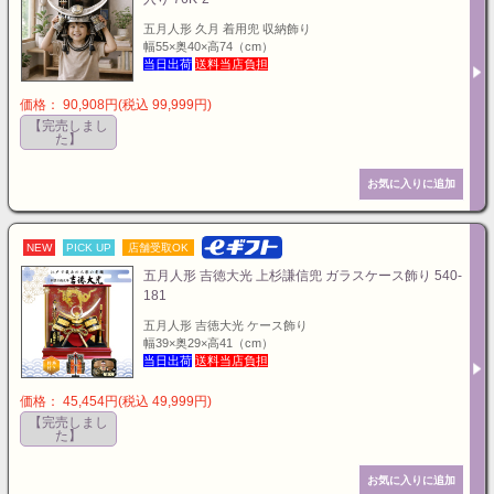
五月人形 久月 着用兜 収納飾り
幅55×奥40×高74（cm）
当日出荷
送料当店負担
価格： 90,908円(税込 99,999円)
【完売しまし
た】
NEW
PICK UP
店舗受取OK
五月人形 吉徳大光 上杉謙信兜 ガラスケース飾り 540-
181
五月人形 吉徳大光 ケース飾り
幅39×奥29×高41（cm）
当日出荷
送料当店負担
価格： 45,454円(税込 49,999円)
【完売しまし
た】