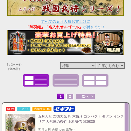
すべての五月人形お買上げに
「陣羽織」「名入れオルゴール」
が付きます！
1 / 2ページ
（全25件）
1
2
次へ
NEW
PICK UP
店舗受取OK
五月人形 吉徳大光 兜 六角形 コンパクト モダン インテ
リア 人形屋の桜竹 上杉謙信 536830
五月人形 吉徳大光 兜飾り