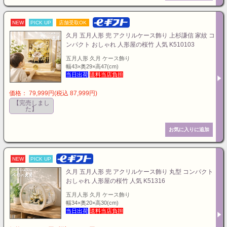
NEW
PICK UP
店舗受取OK
久月 五月人形 兜 アクリルケース飾り 上杉謙信 家紋 コ
ンパクト おしゃれ 人形屋の桜竹 人気 K510103
五月人形 久月 ケース飾り
幅43×奥29×高47(cm)
当日出荷
送料当店負担
価格： 79,999円(税込 87,999円)
【完売しまし
た】
NEW
PICK UP
久月 五月人形 兜 アクリルケース飾り 丸型 コンパクト
おしゃれ 人形屋の桜竹 人気 K51316
五月人形 久月 ケース飾り
幅34×奥20×高30(cm)
当日出荷
送料当店負担