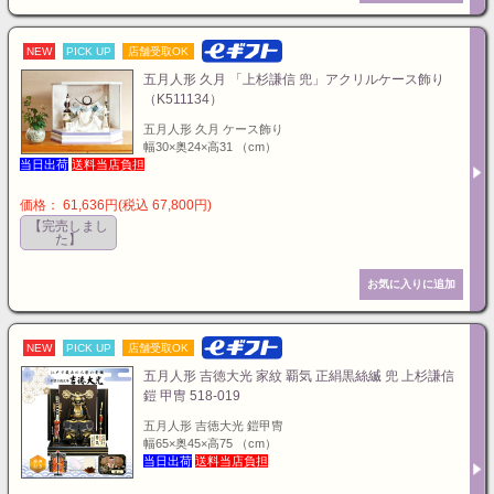
NEW
PICK UP
店舗受取OK
五月人形 久月 「上杉謙信 兜」アクリルケース飾り
（K511134）
五月人形 久月 ケース飾り
幅30×奥24×高31 （cm）
当日出荷
送料当店負担
価格： 61,636円(税込 67,800円)
【完売しまし
た】
NEW
PICK UP
店舗受取OK
五月人形 吉徳大光 家紋 覇気 正絹黒絲縅 兜 上杉謙信
鎧 甲冑 518-019
五月人形 吉徳大光 鎧甲冑
幅65×奥45×高75 （cm）
当日出荷
送料当店負担