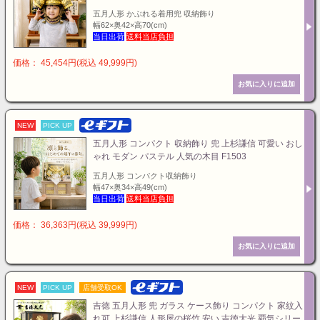
五月人形 かぶれる着用兜 収納飾り
幅62×奥42×高70(cm)
当日出荷
送料当店負担
価格： 45,454円(税込 49,999円)
NEW
PICK UP
五月人形 コンパクト 収納飾り 兜 上杉謙信 可愛い おし
ゃれ モダン パステル 人気の木目 F1503
五月人形 コンパクト収納飾り
幅47×奥34×高49(cm)
当日出荷
送料当店負担
価格： 36,363円(税込 39,999円)
NEW
PICK UP
店舗受取OK
吉徳 五月人形 兜 ガラス ケース飾り コンパクト 家紋入
れ可 上杉謙信 人形屋の桜竹 安い 吉徳大光 覇気シリー