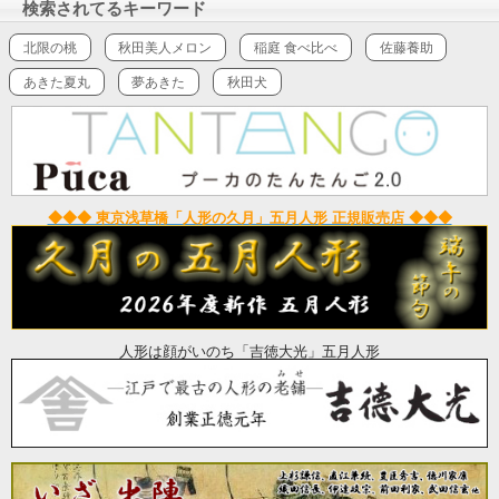
検索されてるキーワード
北限の桃
秋田美人メロン
稲庭 食べ比べ
佐藤養助
あきた夏丸
夢あきた
秋田犬
◆◆◆ 東京浅草橋「人形の久月」五月人形 正規販売店 ◆◆◆
人形は顔がいのち「吉徳大光」五月人形