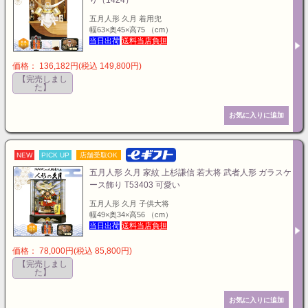
り（1424）
五月人形 久月 着用兜
幅63×奥45×高75 （cm）
当日出荷
送料当店負担
価格： 136,182円(税込 149,800円)
【完売しまし
た】
NEW
PICK UP
店舗受取OK
五月人形 久月 家紋 上杉謙信 若大将 武者人形 ガラスケ
ース飾り T53403 可愛い
五月人形 久月 子供大将
幅49×奥34×高56 （cm）
当日出荷
送料当店負担
価格： 78,000円(税込 85,800円)
【完売しまし
た】