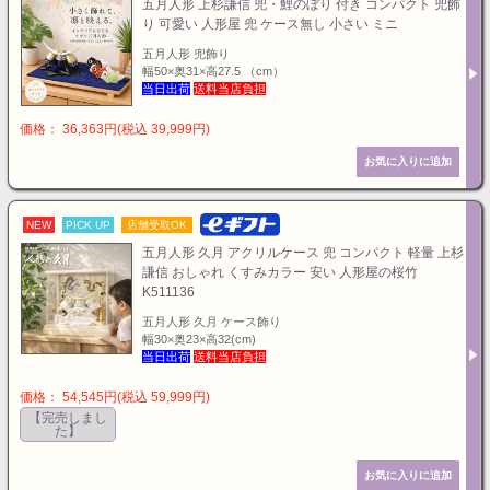
五月人形 上杉謙信 兜・鯉のぼり 付き コンパクト 兜飾
り 可愛い 人形屋 兜 ケース無し 小さい ミニ
五月人形 兜飾り
幅50×奥31×高27.5 （cm）
当日出荷
送料当店負担
価格： 36,363円(税込 39,999円)
NEW
PICK UP
店舗受取OK
五月人形 久月 アクリルケース 兜 コンパクト 軽量 上杉
謙信 おしゃれ くすみカラー 安い 人形屋の桜竹
K511136
五月人形 久月 ケース飾り
幅30×奥23×高32(cm)
当日出荷
送料当店負担
価格： 54,545円(税込 59,999円)
【完売しまし
た】