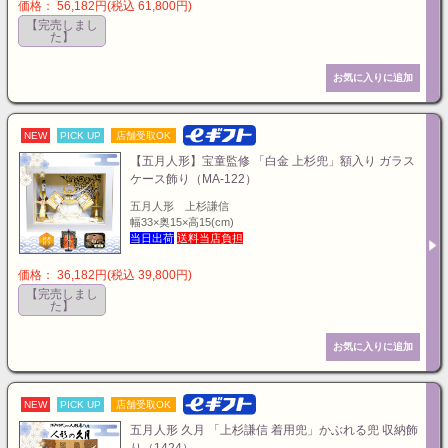
価格： 56,182円(税込 61,800円)
【完売しまし
た】
NEW
PICK UP
店舗受取OK
【五月人形】宝童監修 「白金 上杉兜」額入り ガラス
ケース飾り（MA-122）
五月人形 上杉謙信
幅33×奥15×高15(cm)
当日出荷
送料当店負担
価格： 36,182円(税込 39,800円)
【完売しまし
た】
NEW
PICK UP
店舗受取OK
五月人形 久月 「上杉謙信 着用兜」かぶれる兜 収納飾