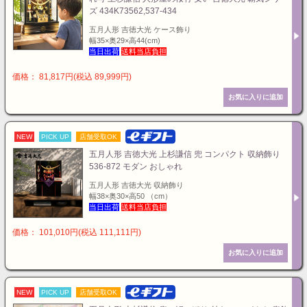
ズ 434K73562,537-434
五月人形 吉徳大光 ケース飾り
幅35×奥29×高44(cm)
当日出荷
送料当店負担
価格： 81,817円(税込 89,999円)
NEW
PICK UP
店舗受取OK
五月人形 吉徳大光 上杉謙信 兜 コンパクト 収納飾り
536-872 モダン おしゃれ
五月人形 吉徳大光 収納飾り
幅38×奥30×高50 （cm）
当日出荷
送料当店負担
価格： 101,010円(税込 111,111円)
NEW
PICK UP
店舗受取OK