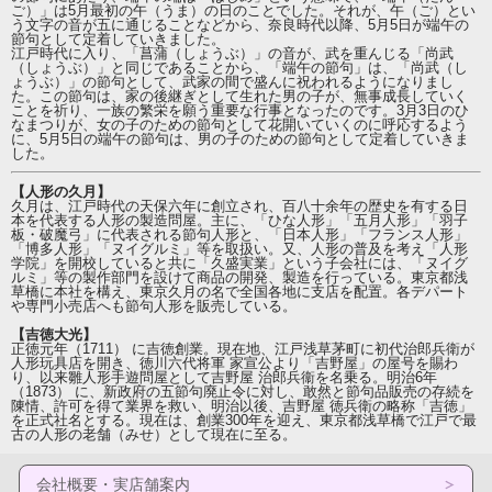
ご）」は5月最初の午（うま）の日のことでした。それが、午（ご）とい
う文字の音が五に通じることなどから、奈良時代以降、5月5日が端午の
節句として定着していきました。
江戸時代に入り、「菖蒲（しょうぶ）」の音が、武を重んじる「尚武
（しょうぶ）」と同じであることから、「端午の節句」は、「尚武（し
ょうぶ）」の節句として、武家の間で盛んに祝われるようになりまし
た。この節句は、家の後継ぎとして生れた男の子が、無事成長していく
ことを祈り、一族の繁栄を願う重要な行事となったのです。3月3日のひ
なまつりが、女の子のための節句として花開いていくのに呼応するよう
に、5月5日の端午の節句は、男の子のための節句として定着していきま
した。
【人形の久月】
久月は、江戸時代の天保六年に創立され、百八十余年の歴史を有する日
本を代表する人形の製造問屋。主に、「ひな人形」「五月人形」「羽子
板・破魔弓」に代表される節句人形と、「日本人形」「フランス人形」
「博多人形」「ヌイグルミ」等を取扱い。又、人形の普及を考え「人形
学院」を開校していると共に「久盛実業」という子会社には、「ヌイグ
ルミ」等の製作部門を設けて商品の開発、製造を行っている。東京都浅
草橋に本社を構え、東京久月の名で全国各地に支店を配置。各デパート
や専門小売店へも節句人形を販売している。
【吉徳大光】
正徳元年（1711） に吉徳創業。現在地、江戸浅草茅町に初代治郎兵衛が
人形玩具店を開き、徳川六代将軍 家宣公より「吉野屋」の屋号を賜わ
り、以来雛人形手遊問屋として吉野屋 治郎兵衞を名乗る。明治6年
（1873） に、新政府の五節句廃止令に対し、敢然と節句品販売の存続を
陳情、許可を得て業界を救い、明治以後、吉野屋 徳兵衛の略称「吉徳」
を正式社名とする。現在は、創業300年を迎え、東京都浅草橋で江戸で最
古の人形の老舗（みせ）として現在に至る。
会社概要・実店舗案内