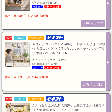
幅40×奥16×高35(cm)
当日出荷
送料当店負担
価格： 90,908円(税込 99,999円)
NEW
PICK UP
店舗受取OK
五月人形 コンパクト 収納飾り 上杉謙信 兜 人形屋の桜
竹 人気 コンパクト 5月人形 おしゃれ かっこいい 可愛
い 木目 パステル RB1066
五月人形 コンパクト収納飾り
幅41×奥30×高53(cm)
当日出荷
送料当店負担
価格： 40,891円(税込 44,980円)
NEW
PICK UP
店舗受取OK
かぶれる兜 五月人形 収納飾り 上杉謙信兜 人形屋の桜
竹 人気 豪華 高級コンパクト K-3004