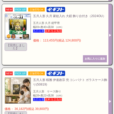
NEW
PICK UP
店舗受取OK
五月人形 久月 家紋入れ 大鎧 飾り台付き（2024OU）
五月人形 久月 鎧甲冑
幅69×奥40×高58 （cm）
当日出荷
送料当店負担
価格： 113,455円(税込 124,800円)
【完売しまし
た】
NEW
PICK UP
店舗受取OK
五月人形 桜雅 伊達政宗 兜 コンパクト ガラスケース飾
り(50819)
五月人形 ケース飾り
幅28×奥22×高38 （cm）
当日出荷
送料当店負担
価格： 36,182円(税込 39,800円)
【完売しまし