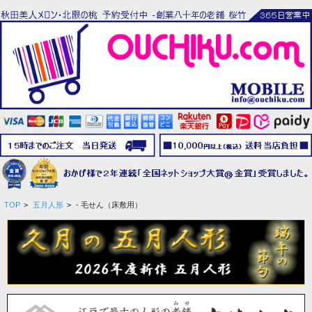
TOP
>
五月人形
>
- 毛せん（床敷用）