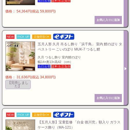
当日出荷
送料当店負担
価格： 54,364円(税込 59,800円)
NEW
PICK UP
店舗受取OK
五月人形 久月 吊るし飾り「浜千鳥」 室内 鯉のぼり タ
ペストリー こいのぼり MUK-7 つるし鯉
久月 つるし飾り 室内鯉のぼり
幅14×奥13×高42 （cm）
当日出荷
送料当店負担
価格： 31,636円(税込 34,800円)
【完売しまし
た】
NEW
PICK UP
店舗受取OK
【五月人形】宝童監修 「白金 徳川兜」額入り ガラス
ケース飾り（MA-121）