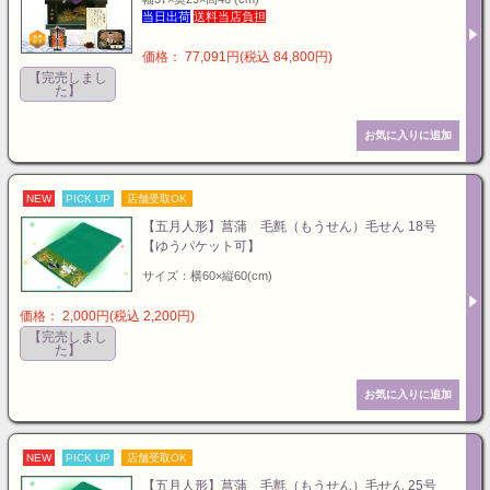
当日出荷
送料当店負担
価格： 77,091円(税込 84,800円)
【完売しまし
た】
NEW
PICK UP
店舗受取OK
【五月人形】菖蒲 毛氈（もうせん）毛せん 18号
【ゆうパケット可】
サイズ：横60×縦60(cm)
価格： 2,000円(税込 2,200円)
【完売しまし
た】
NEW
PICK UP
店舗受取OK
【五月人形】菖蒲 毛氈（もうせん）毛せん 25号