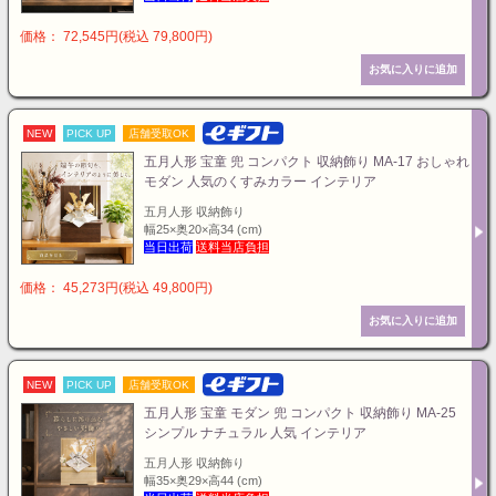
価格： 72,545円(税込 79,800円)
NEW
PICK UP
店舗受取OK
五月人形 宝童 兜 コンパクト 収納飾り MA-17 おしゃれ
モダン 人気のくすみカラー インテリア
五月人形 収納飾り
幅25×奥20×高34 (cm)
当日出荷
送料当店負担
価格： 45,273円(税込 49,800円)
NEW
PICK UP
店舗受取OK
五月人形 宝童 モダン 兜 コンパクト 収納飾り MA-25
シンプル ナチュラル 人気 インテリア
五月人形 収納飾り
幅35×奥29×高44 (cm)