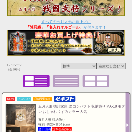
すべての五月人形お買上げに
「陣羽織」「名入れオルゴール」
が付きます！
1 / 1ページ
（全16件）
NEW
PICK UP
店舗受取OK
五月人形 徳川家康 兜 コンパクト 収納飾り MA-18 モダ
ン おしゃれ くすみカラー 人気
五月人形 収納飾り
幅25×奥20×高34 (cm)
当日出荷
送料当店負担