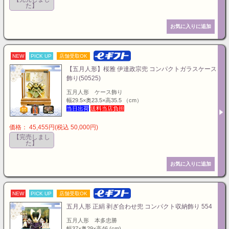
た】
NEW
PICK UP
店舗受取OK
【五月人形】桜雅 伊達政宗兜 コンパクトガラスケース
飾り(50525)
五月人形 ケース飾り
幅29.5×奥23.5×高35.5 （cm）
当日出荷
送料当店負担
価格： 45,455円(税込 50,000円)
【完売しまし
た】
NEW
PICK UP
店舗受取OK
五月人形 正絹 剥ぎ合わせ兜 コンパクト収納飾り 554
五月人形 本多忠勝
幅37×奥29×高46 (cm)