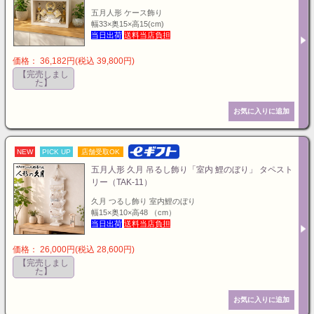
五月人形 ケース飾り
幅33×奥15×高15(cm)
当日出荷
送料当店負担
価格： 36,182円(税込 39,800円)
【完売しまし
た】
NEW
PICK UP
店舗受取OK
五月人形 久月 吊るし飾り「室内 鯉のぼり」 タペスト
リー（TAK-11）
久月 つるし飾り 室内鯉のぼり
幅15×奥10×高48 （cm）
当日出荷
送料当店負担
価格： 26,000円(税込 28,600円)
【完売しまし
た】