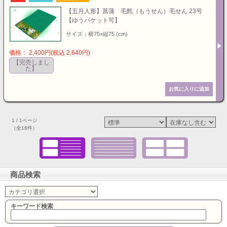
【五月人形】菖蒲 毛氈（もうせん）毛せん 23号
【ゆうパケット可】
サイズ：横75×縦75 (cm)
価格： 2,400円(税込 2,640円)
【完売しまし
た】
1 / 1ページ
（全16件）
商品検索
キーワード検索