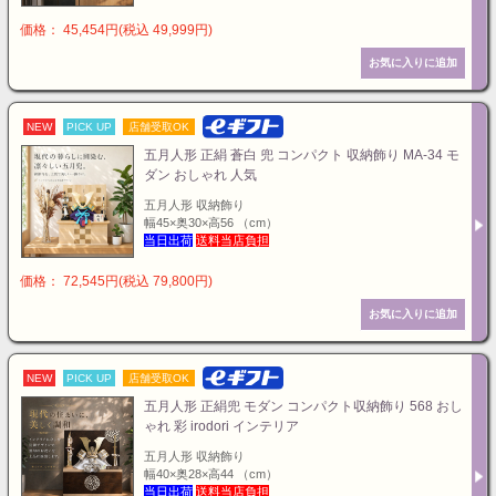
価格： 45,454円(税込 49,999円)
NEW
PICK UP
店舗受取OK
五月人形 正絹 蒼白 兜 コンパクト 収納飾り MA-34 モ
ダン おしゃれ 人気
五月人形 収納飾り
幅45×奥30×高56 （cm）
当日出荷
送料当店負担
価格： 72,545円(税込 79,800円)
NEW
PICK UP
店舗受取OK
五月人形 正絹兜 モダン コンパクト収納飾り 568 おし
ゃれ 彩 irodori インテリア
五月人形 収納飾り
幅40×奥28×高44 （cm）
当日出荷
送料当店負担