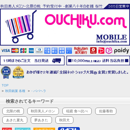
TOP
>
秋田銘菓 各種
>
- ババヘラ
検索されてるキーワード
北限の桃
秋田美人メロン
稲庭 食べ比べ
佐藤養助
あきた夏丸
夢あきた
秋田犬