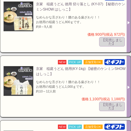
京家 稲庭うどん 徳用 切り落とし (KY-07) 【秘密のケン
ミンSHOW はしっこ】
なめらかな舌ざわり！腰のある歯ざわり！！
お徳用の稲庭うどん800ｇです。
約8～9人前
価格:900円(税込 972円)
【完売しまし
た】
NEW
PICK UP
店舗受取OK
京家 稲庭うどん 徳用(KY-1kg) 【秘密のケンミンSHOW
はしっこ】
なめらかな舌ざわり！腰のある歯ざわり！！
お徳用の稲庭うどん1,000ｇです。
約10～12人前
価格:1,100円(税込 1,188円)
【完売しまし
た】
NEW
PICK UP
店舗受取OK