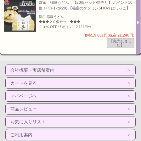
京家 稲庭うどん 【20個セット/箱売り】 ポイント10
倍！(KY-1kgx20) 【秘密のケンミンSHOW はしっこ】
徳用 稲庭うどん
◆◆◆２０個セット◆◆◆
２３％ OFF ! ! ポイント2,124円分！
価格:19,667円(税込 21,240円)
【完売しまし
た】
会社概要・実店舗案内
カートを見る
マイページへ
商品レビュー
お気に入りリスト
ご利用案内