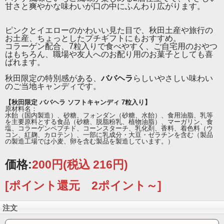
秋田限定ならではの特別感があり、旅行気分を楽しめる
甘さと爽やかな味わいが口の中にふんわり広がります。
人気フレーバーのキャンディです。
ピンクとイエローのかわいい見た目で、秋田土産や旅行の
コラーゲン配合で、女性にも喜ばれやすいお菓子。
お土産、ちょっとしたプチギフトにもおすすめ。
コラーゲン配合、7粒入りで食べやすく、ご自宅用のおやつ
食べやすい個包装タイプなので、ご自宅用はもちろん、
はもちろん、職場や友人へのお配り用のお菓子としても喜
職場や友人へのお配り用にもおすすめです。
ばれます。
秋田限定の特別感がある、
ババヘラ
らしいやさしい味わい
のご当地キャンディです。
【秋田限定 ババヘラ ソフトキャンディ 7粒入り】
原材料名：
水飴（国内製造）、砂糖、フォンダン（砂糖、水飴）、食用油脂、乳等
を主要原料とする食品（砂糖、脱脂粉乳、植物油脂）、マーガリン、食
塩、コラーゲンペプチド、コーンスターチ、乳化剤、香料、着色料（ウ
コン、紅麹、カロテン）、一部に乳成分・大豆・ゼラチンを含む（製品
の製造工場では小麦、卵を含む製品を製造しています。）
価格:
200円
(税込 216円)
[ポイント還元 2ポイント～]
注文