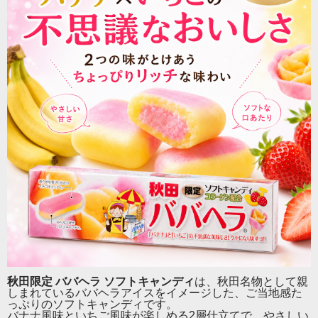
【秋田名物ババヘラの味わいを、かわいいソフトキャン
ディで】
秋田名物
「ババヘラアイス」
の味わいをイメージした、
かわいらしい2層仕立てのソフトキャンディです。
やさしい甘さのバナナ風味と、爽やかないちご風味が口
の中でふんわり広がる、どこか懐かしくてクセになる味
わい。
秋田限定 ババヘラ ソフトキャンディ
は、秋田名物として親
ピンクとイエローの見た目も可愛く、秋田のお土産やち
しまれているババヘラアイスをイメージした、ご当地感た
ょっとした贈り物にもぴったり。
っぷりのソフトキャンディです。
バナナ風味といちご風味が楽しめる2層仕立てで、やさしい