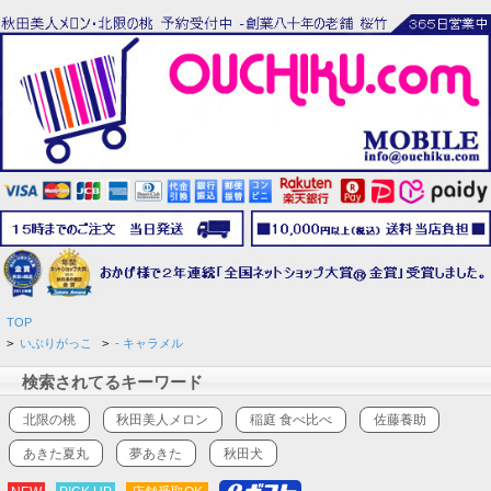
TOP
>
いぶりがっこ
>
- キャラメル
検索されてるキーワード
北限の桃
秋田美人メロン
稲庭 食べ比べ
佐藤養助
あきた夏丸
夢あきた
秋田犬