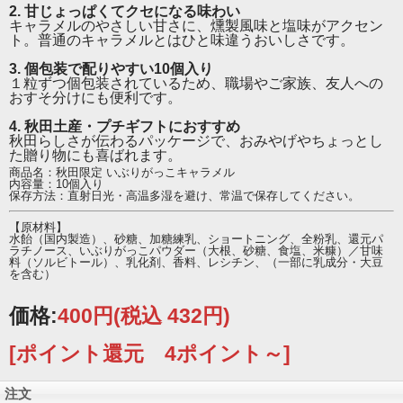
秋田土産としてもおすすめです。
2. 甘じょっぱくてクセになる味わい
キャラメルのやさしい甘さに、燻製風味と塩味がアクセン
ト。普通のキャラメルとはひと味違うおいしさです。
話題性のある珍しいキャラメルをお探しの方にぴったり
の一品です。
3. 個包装で配りやすい10個入り
１粒ずつ個包装されているため、職場やご家族、友人への
おすそ分けにも便利です。
4. 秋田土産・プチギフトにおすすめ
秋田らしさが伝わるパッケージで、おみやげやちょっとし
た贈り物にも喜ばれます。
商品名：秋田限定 いぶりがっこキャラメル
内容量：10個入り
保存方法：直射日光・高温多湿を避け、常温で保存してください。
【原材料】
水飴（国内製造）、砂糖、加糖練乳、ショートニング、全粉乳、還元パ
ラチノース、いぶりがっこパウダー（大根、砂糖、食塩、米糠）／甘味
料（ソルビトール）、乳化剤、香料、レシチン、（一部に乳成分・大豆
を含む）
価格:
400円
(税込 432円)
[ポイント還元 4ポイント～]
注文