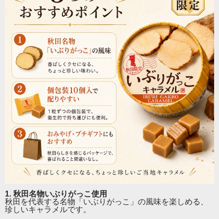
【秋田名物「いぶりがっこ」をキャラメルに！香ばしさ
と甘じょっぱさがクセになる、ご当地キャラメル。】
秋田名物「いぶりがっこ」の香ばしい風味を、やさしい
甘さのキャラメルに閉じ込めたご当地スイーツです。
燻製ならではの香りと、キャラメルのまろやかな甘さが
意外なほど相性抜群。ひと口食べると、甘じょっぱくて
クセになる味わいが広がります。
1. 秋田名物いぶりがっこ使用
個包装の10粒入りなので、職場やご家庭でのおやつには
秋田を代表する名物「いぶりがっこ」の風味を楽しめる、
もちろん、旅行のおみやげ、ちょっとしたプレゼント、
珍しいキャラメルです。