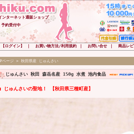
-インターネット通販ショップ
 予約受付中
 【ログイン】
｜
お買い物方法/利用規約
｜
お問い合せ
｜
商品レビ
OPページ
>
秋田県産 じゅんさい
じゅんさい 秋田 森岳名産 150g 水煮 池内食品
■ じゅんさいの聖地！ 【秋田県三種町産】