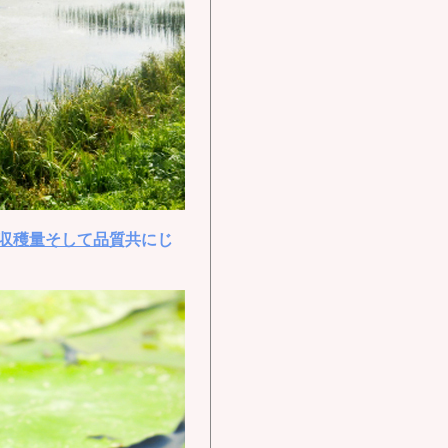
収穫量そして品質
共にじ