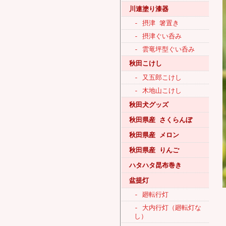
川連塗り漆器
- 摂津 箸置き
- 摂津ぐい呑み
- 雲竜坪型ぐい呑み
秋田こけし
- 又五郎こけし
- 木地山こけし
秋田犬グッズ
秋田県産 さくらんぼ
秋田県産 メロン
秋田県産 りんご
ハタハタ昆布巻き
盆提灯
- 廻転行灯
- 大内行灯（廻転灯な
し）