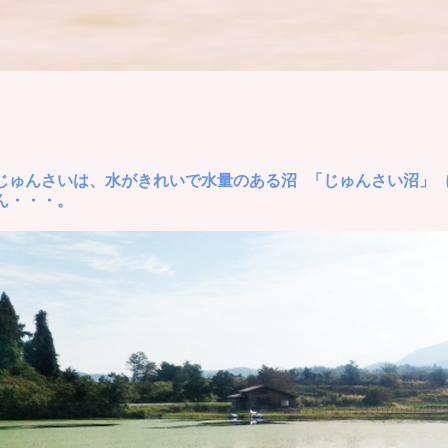
じゅんさいは、水がきれいで水量のある沼 「じゅんさい沼」 
ん・・・。