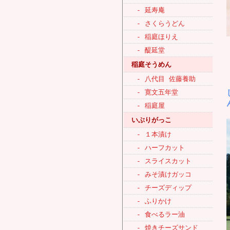
- 延寿庵
- さくらうどん
- 稲庭ほりえ
- 醍延堂
稲庭そうめん
- 八代目 佐藤養助
- 寛文五年堂
- 稲庭屋
いぶりがっこ
- １本漬け
- ハーフカット
- スライスカット
- みそ漬けガッコ
- チーズディップ
- ふりかけ
- 食べるラー油
- 焼きチーズサンド