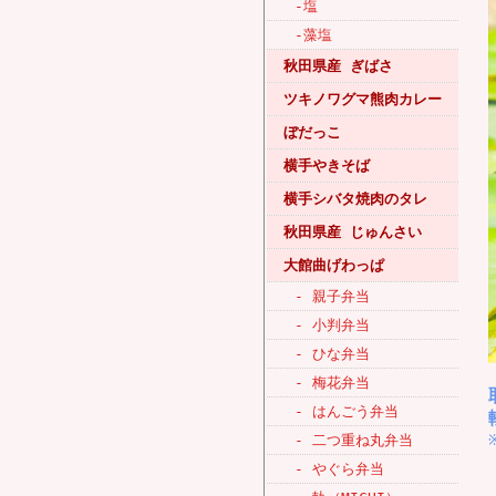
-塩
-藻塩
秋田県産 ぎばさ
ツキノワグマ熊肉カレー
ぼだっこ
横手やきそば
横手シバタ焼肉のタレ
秋田県産 じゅんさい
大館曲げわっぱ
- 親子弁当
- 小判弁当
- ひな弁当
- 梅花弁当
- はんごう弁当
- 二つ重ね丸弁当
- やぐら弁当