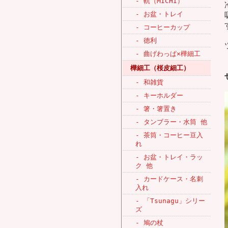
- 軌（MICHI）
- お盆・トレイ
- コーヒーカップ
- 徳利
- 曲げわっぱ×樺細工
樺細工（桜皮細工）
- 和雑貨
- キーホルダー
- 箸・箸置き
- タンブラー・水筒 他
- 茶筒・コーヒー豆入
れ
- お盆・トレイ・ラッ
ク 他
- カードケース・名刺
入れ
- 「Tsunagu」シリー
ズ
- 鳩の杖