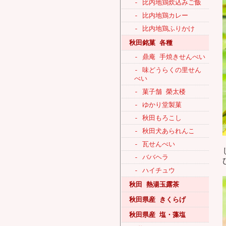
- 比内地鶏炊込みご飯
- 比内地鶏カレー
- 比内地鶏ふりかけ
秋田銘菓 各種
- 鼎庵 手焼きせんべい
- 味どうらくの里せん
べい
- 菓子舗 榮太楼
- ゆかり堂製菓
- 秋田もろこし
- 秋田犬あられんこ
- 瓦せんべい
- ババヘラ
- ハイチュウ
秋田 熱湯玉露茶
秋田県産 きくらげ
秋田県産 塩・藻塩