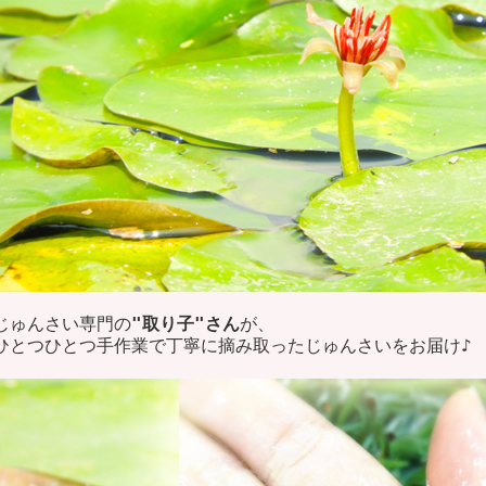
じゅんさい専門の
"取り子"さん
が、
ひとつひとつ手作業で丁寧に摘み取ったじゅんさいをお届け♪