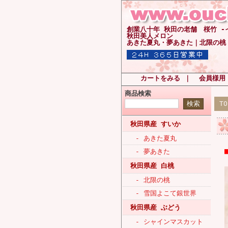
創業八十年 秋田の老舗 桜竹 
秋田美人メロン
あきた夏丸・夢あきた｜北限の桃
カートをみる
｜
会員様用
商品検索
T
秋田県産 すいか
- あきた夏丸
- 夢あきた
秋田県産 白桃
- 北限の桃
- 雪国よこて銀世界
秋田県産 ぶどう
- シャインマスカット