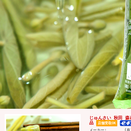
じゅんさい 秋田 森岳
品
店舗受取OK
メーカー:
(