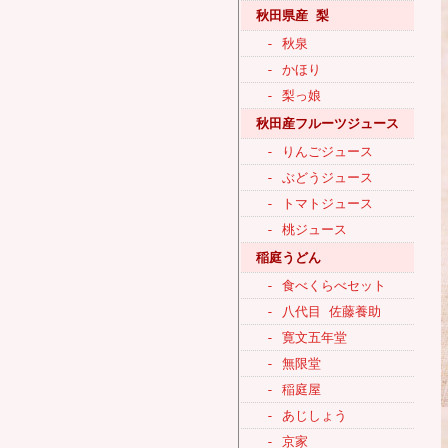
秋田県産 梨
- 秋泉
- かほり
- 梨っ娘
秋田産フルーツジュース
- りんごジュース
- ぶどうジュース
- トマトジュース
- 桃ジュース
稲庭うどん
- 食べくらべセット
- 八代目 佐藤養助
- 寛文五年堂
- 無限堂
- 稲庭屋
- あじしょう
- 京家